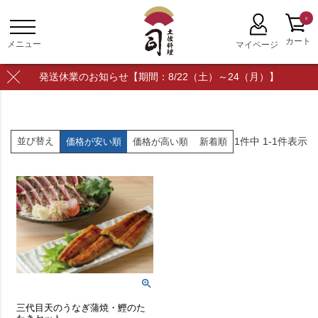
0
発送休業のお知らせ【期間：8/22（土）～24（月）】
1
件中
1
-
1
件表示
並び替え
価格が安い順
価格が高い順
新着順
三代目天のうなぎ蒲焼・鰹のた