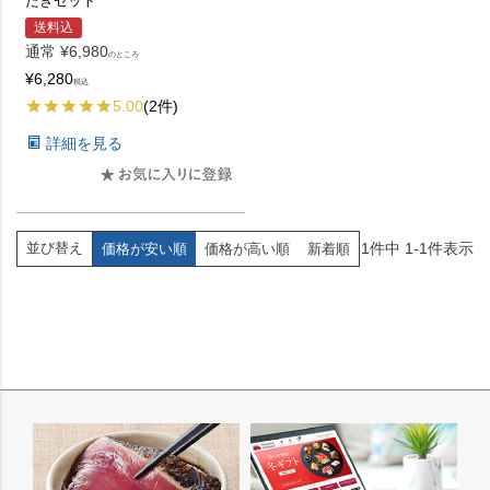
たきセット
送料込
通常
¥
6,980
のところ
¥
6,280
税込
5.00
(2件)
詳細を見る
1
件中
1
-
1
件表示
並び替え
価格が安い順
価格が高い順
新着順