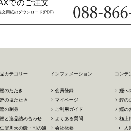
FAXでのご注文
注文用紙のダウンロード(PDF)
品カテゴリー
インフォメーション
コンテ
鰹のたたき
会員登録
鰹へ
鰹の塩たたき
マイページ
鰹の
鰹の刺身
ご利用ガイド
鰹の
鰹と逸品詰め合わせ
よくある質問
極上
仁淀川天の鰻・司の鰻
会社概要
人