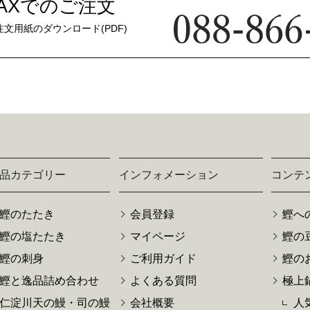
FAXでのご注文
注文用紙のダウンロード(PDF)
品カテゴリー
インフォメーション
コンテ
鰹のたたき
会員登録
鰹へ
鰹の塩たたき
マイページ
鰹の
鰹の刺身
ご利用ガイド
鰹の
鰹と逸品詰め合わせ
よくある質問
極上
仁淀川天の鰻・司の鰻
会社概要
人