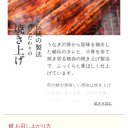
うなぎの骨から旨味を抽出し
た秘伝のタレと、小骨を全て
焼き切る独自の焼き上げ製法
で、ふっくらと香ばしく仕上
げています。
司の鰻が美味しい理由は焼き上げ
の仕方にあります。プロが丁寧に
下処理をした鰻をじっくり、しっ
かりと焼き上げます。よく通信販
売等で購入する鰻は骨が気になる
というお声をいただきますが、司
鰻 お召し上がり方