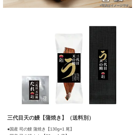
※写真は
イメージです。
三代目天の鰻【蒲焼き】（送料別）
●国産 司の鰻 蒲焼き【130g×1 尾】