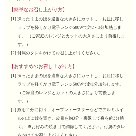
の鰻は小骨を焼き切っていますの
【簡単なお召し上がり方】
で気になることはありません。口
[1] 凍ったままの鰻を適当な大きさにカットし、お皿に移し
当たりも優しく、ふっくらと柔ら
ラップを軽くかけ電子レンジ500Wで約2～3分加熱しま
か。お子様でも安心してお召し上
す。 （ご家庭のレンジとカットの大きさにより前後しま
がれます。
す。）
伝統のタレは鰻の骨を焼き上げ醤
[2] 付属のタレをかけてお召し上がりください。
油ベースのタレでじっくりと煮込
【おすすめのお召し上がり方】
み旨味を抽出した。しっかり焼か
[1] 凍ったままの鰻を適当な大きさにカットし、お皿に移し
ないと生臭くなり、焼きすぎると
ラップを軽くかけ電子レンジ500Wで約1分加熱します。
苦味がでるので熟練の技術を必要
（ご家庭のレンジとカットの大きさにより前後しま
とする、簡単にマネのできない秘
す。）
伝のタレです。
[2] 鰻を半分に切り、オーブントースターなどでアルミホイ
素材、製法ともに改良を重ねた至
ルの上に鰻を置き、皮目を約3分・裏返して身を約3分焼
高の味わいをお楽しみください。
く。 ※お好みの焼き目で調節してください。付属のタレ
をかけてお召し上がりください。