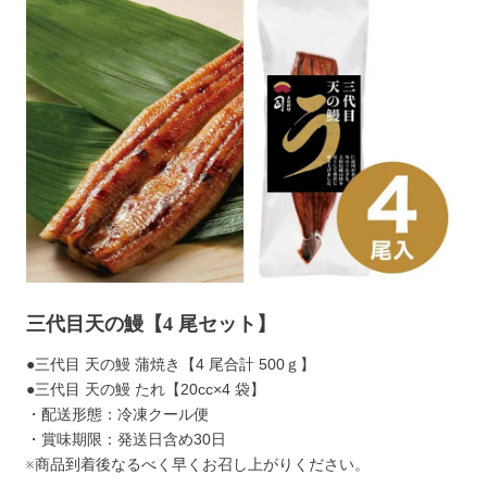
三代目天の鰻【4 尾セット】
●三代目 天の鰻 蒲焼き【4 尾合計 500ｇ】
●三代目 天の鰻 たれ【20cc×4 袋】
・配送形態：冷凍クール便
・賞味期限：発送日含め30日
※商品到着後なるべく早くお召し上がりください。