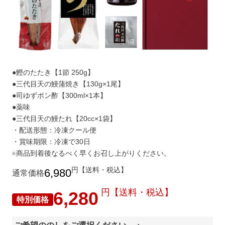
●鰹のたたき【1節 250g】
●三代目天の鰻蒲焼き【130g×1尾】
●司ゆずポン酢【300ml×1本】
●薬味
●三代目天の鰻たれ【20cc×1袋】
・配送形態：冷凍クール便
・賞味期限：冷凍で30日
※商品到着後なるべく早くお召し上がりください。
円【送料・税込】
6,980
通常価格
円【送料・税込】
6,280
特別価格