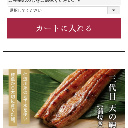
ご希望ののしをご選択ください。
(
必
須
)