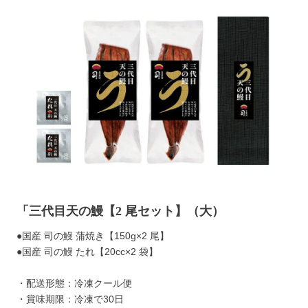
「三代目天の鰻【2 尾セット】（大）
●国産 司の鰻 蒲焼き【150g×2 尾】
●国産 司の鰻 たれ【20cc×2 袋】
・配送形態：冷凍クール便
・賞味期限：冷凍で30日