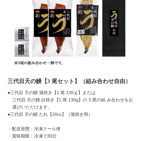
三代目天の鰻【3 尾セット】（組み合わせ自由）
●三代目 天の鰻 蒲焼き【1 尾 130ｇ】または
三代目 天の鰻 白焼き【1 尾 130g】の 3 尾の組 み合わせをお
選びいただけます。
●三代目 天の鰻 たれ【20cc】（蒲焼き用）
・配送形態：冷凍クール便
・賞味期限：冷凍で30日