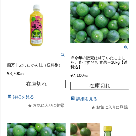
※今年の販売は終了いたしまし
た。直七すだち 青果玉10kg【送
四万十ぶしゅかん1L（送料別）
料込】
¥
3,700
税込
¥
7,100
税込
在庫切れ
在庫切れ
詳細を見る
詳細を見る