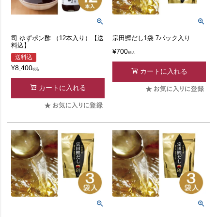
司 ゆずポン酢 （12本入り）【送
宗田鰹だし1袋 7パック入り
料込】
¥
700
税込
送料込
¥
8,400
税込
カートに入れる
カートに入れる