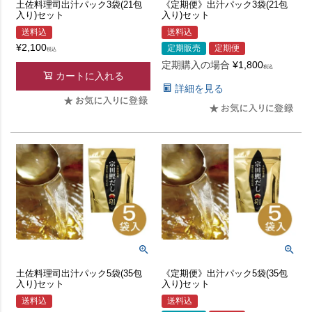
土佐料理司出汁パック3袋(21包
《定期便》出汁パック3袋(21包
入り)セット
入り)セット
送料込
送料込
¥
2,100
定期販売
定期便
税込
定期購入の場合
¥
1,800
税込
カートに入れる
詳細を見る
土佐料理司出汁パック5袋(35包
《定期便》出汁パック5袋(35包
入り)セット
入り)セット
送料込
送料込