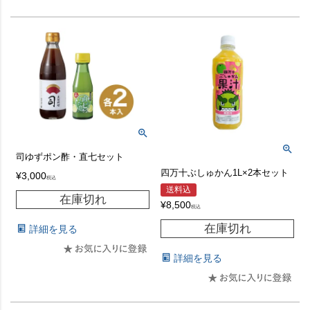
司ゆずポン酢・直七セット
四万十ぶしゅかん1L×2本セット
¥
3,000
税込
送料込
在庫切れ
¥
8,500
税込
在庫切れ
詳細を見る
詳細を見る