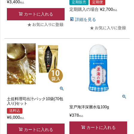
¥
3,400
定期販売
定期便
税込
定期購入の場合
¥
2,700
税込
カートに入れる
詳細を見る
土佐料理司出汁パック10袋(70包
入り)セット
室戸海洋深層水塩100g
送料込
¥
378
税込
¥
6,000
税込
カートに入れる
カートに入れる