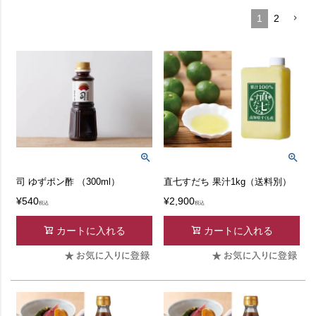
1
2
司 ゆずポン酢 （300ml）
直七すだち 果汁1kg（送料別）
¥
540
¥
2,900
税込
税込
カートに入れる
カートに入れる