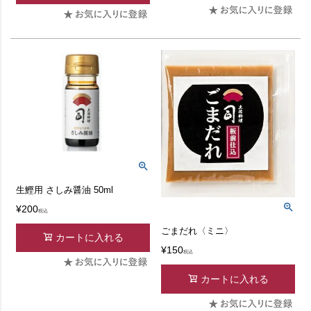
生鰹用 さしみ醤油 50ml
¥
200
税込
ごまだれ〈ミニ〉
カートに入れる
¥
150
税込
カートに入れる