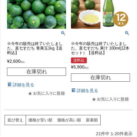
※今年の販売は終了いたしまし
※今年の販売は終了いたしまし
た。直七すだち 青果玉1kg【送
た。直七すだち 果汁 100ml(12本
料込】
セット）【送料込】
送料込
¥
2,600
税込
¥
5,900
税込
在庫切れ
在庫切れ
詳細を見る
詳細を見る
並び替え
価格が安い順
価格が高い順
新着順
21
件中
1
-
20
件表示