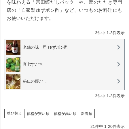
を味わえる「宗田鰹だしパック」や、鰹のたたき専門
店の「自家製ゆずポン酢」など、いつものお料理にも
お使いいただけます。
3
件中
1
-
3
件表示
老舗の味 司 ゆずポン酢
直七すだち
秘伝の鰹だし
3
件中
1
-
3
件表示
並び替え
価格が安い順
価格が高い順
新着順
21
件中
1
-
20
件表示