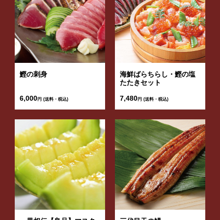
鰹の刺身
海鮮ばらちらし・鰹の塩
たたきセット
6,000
7,480
円 (送料・税込)
円 (送料・税込)