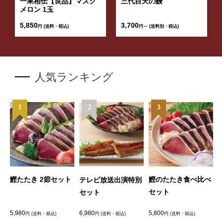
一果相伝【良品】マスク
三代目天の鰻
メロン 1玉
5,850
3,700
円 (送料・税込)
円～ (送料別・税込)
人気ランキング
1
2
3
た
鰹たたき 2節セット
鰹のたたき食べ比べ
テレビ放送出演特別
セット
セット
5,980
6,980
5,800
6
円 (送料・税込)
円 (送料・税込)
円 (送料・税込)