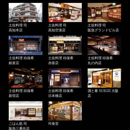
土佐料理 司
土佐料理 司
土佐料理 司
高知本店
高知空港店
阪急グランドビル店
土佐料理 祢保希
土佐料理 祢保希
土佐料理 祢保希
銀座店
赤坂店
丸の内店
土佐料理 祢保希
土佐料理 祢保希
酒と肴 SUIGEI 大阪
新宿店
日本橋店
店
ごはん処 司
司食堂
阪急三番街店