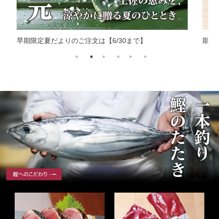
早期限定夏だよりのご注文は【6/30まで】
期間