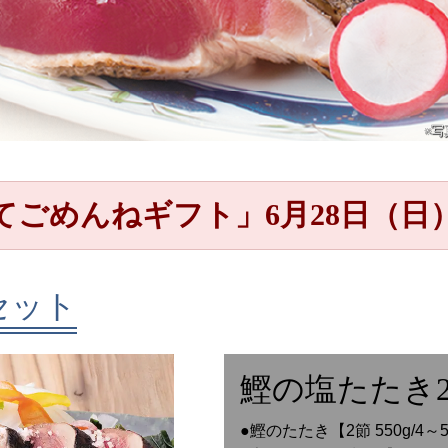
※写
てごめんねギフト」
6月28日（
セット
鰹の塩たたき
●鰹のたたき【2節 550g/4