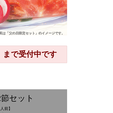
真は
「父の日限定セット」の
イメージです。
日）まで受付中です
2節セット
～5人前】