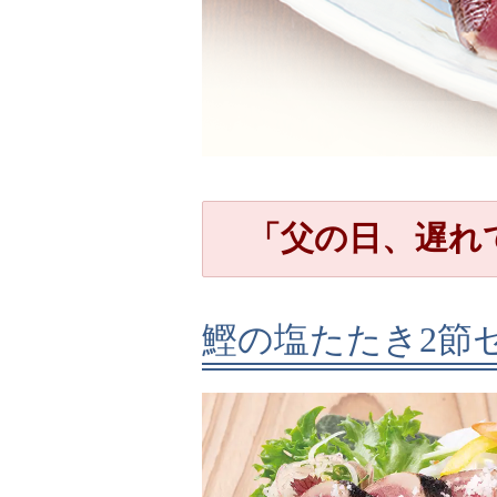
「父の日、遅れ
鰹の塩たたき2節