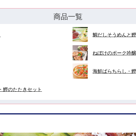
商品一覧
ト
鯛だしそうめんと
ねぼけのポーク吟
海鮮ばらちらし・
・鰹のたたきセット