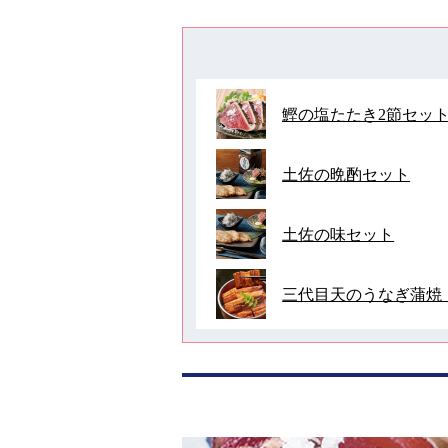
鰹の塩たたき2節セッ
土佐の晩酌セット
土佐の味セット
三代目天のうなぎ蒲焼