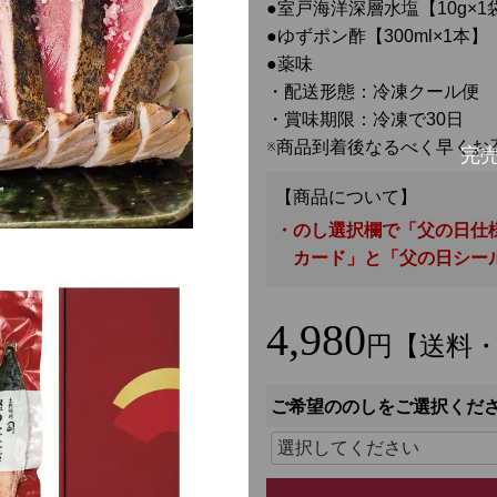
●室戸海洋深層水塩【10g×1
●ゆずポン酢【300ml×1本】
●薬味
・配送形態：冷凍クール便
・賞味期限：冷凍で30日
※商品到着後なるべく早くお
【商品について】
・のし選択欄で「父の日仕
カード」と「父の日シー
4,980
円【送料
ご希望ののしをご選択くだ