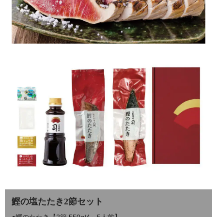
鰹の塩たたき2節セット
●鰹のたたき【2節 550g/4～5人前】