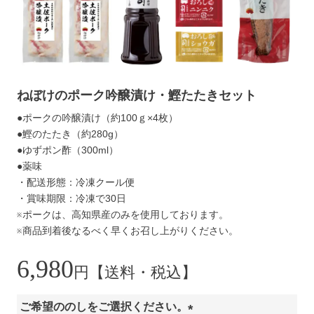
ねぼけのポーク吟醸漬け・鰹たたきセット
●ポークの吟醸漬け（約100ｇ×4枚）
●鰹のたたき（約280g）
●ゆずポン酢（300ml）
●薬味
・配送形態：冷凍クール便
・賞味期限：冷凍で30日
※ポークは、高知県産のみを使用しております。
※商品到着後なるべく早くお召し上がりください。
6,980
円【送料・税込】
ご希望ののしをご選択ください。