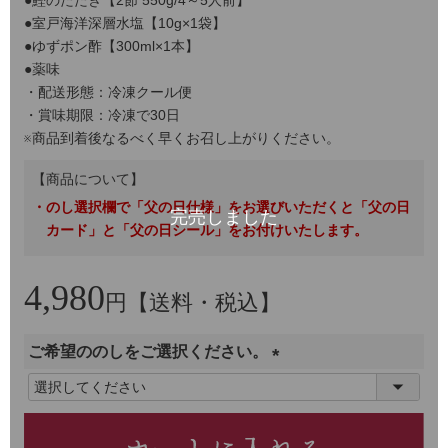
●室戸海洋深層水塩【10g×1袋】
●ゆずポン酢【300ml×1本】
●薬味
・配送形態：冷凍クール便
・賞味期限：冷凍で30日
※商品到着後なるべく早くお召し上がりください。
【商品について】
・のし選択欄で「父の日仕様」をお選びいただくと「父の日
カード」と「父の日シール」をお付けいたします。
4,980
円【送料・税込】
ご希望ののしをご選択ください。
(
必
須