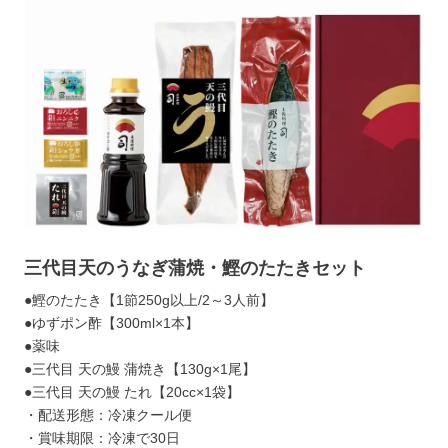
三代目天のうなぎ蒲焼・鰹のたたきセット
●鰹のたたき【1節250g以上/2～3人前】
●ゆずポン酢【300ml×1本】
●薬味
●三代目 天の鰻 蒲焼き【130g×1尾】
●三代目 天の鰻 たれ【20cc×1袋】
・配送形態：冷凍クール便
・賞味期限：冷凍で30日