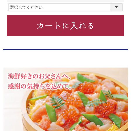
(
必
須
)