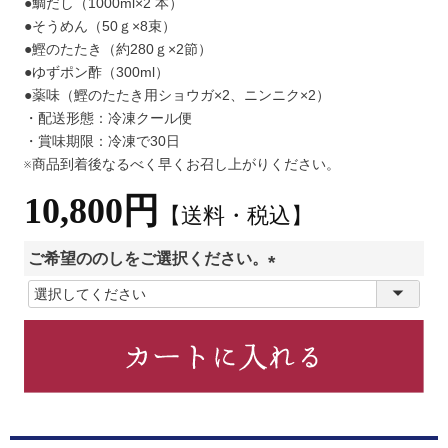
●鯛だし（1000ml×2 本）
●そうめん（50ｇ×8束）
●鰹のたたき（約280ｇ×2節）
●ゆずポン酢（300ml）
●薬味（鰹のたたき用ショウガ×2、ニンニク×2）
・配送形態：冷凍クール便
・賞味期限：冷凍で30日
※商品到着後なるべく早くお召し上がりください。
10,800円
【送料・税込】
ご希望ののしをご選択ください。
(
必
須
)