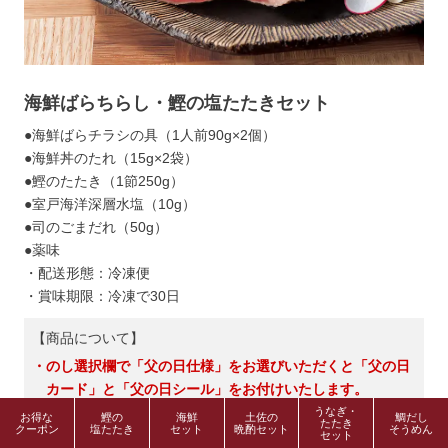
海鮮ばらちらし・鰹の塩たたきセット
●海鮮ばらチラシの具（1人前90g×2個）
●海鮮丼のたれ（15g×2袋）
●鰹のたたき（1節250g）
●室戸海洋深層水塩（10g）
●司のごまだれ（50g）
●薬味
・配送形態：冷凍便
・賞味期限：冷凍で30日
【商品について】
・のし選択欄で「父の日仕様」をお選びいただくと「父の日
カード」と「父の日シール」をお付けいたします。
うなぎ・
お得な
鰹の
海鮮
土佐の
鯛だし
たたき
クーポン
塩たたき
セット
晩酌セット
そうめん
セット