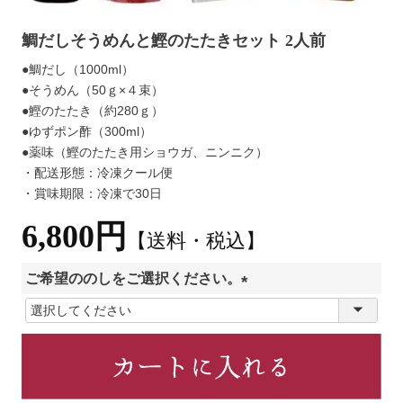
鯛だしそうめんと鰹のたたきセット 2人前
●鯛だし（1000ml）
●そうめん（50ｇ×４束）
●鰹のたたき（約280ｇ）
●ゆずポン酢（300ml）
●薬味（鰹のたたき用ショウガ、ニンニク）
・配送形態：冷凍クール便
・賞味期限：冷凍で30日
6,800円
【送料・税込】
ご希望ののしをご選択ください。
(
必
須
)