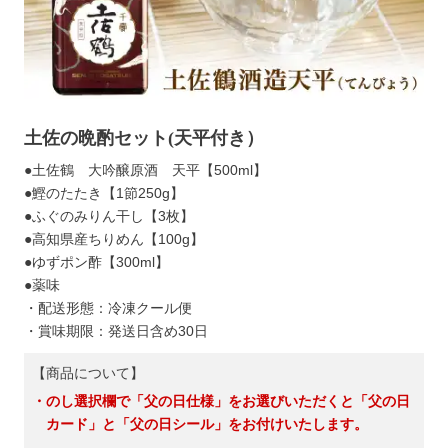
土佐の晩酌セット(天平付き）
●土佐鶴 大吟醸原酒 天平【500ml】
●鰹のたたき【1節250g】
●ふぐのみりん干し【3枚】
●高知県産ちりめん【100g】
●ゆずポン酢【300ml】
●薬味
・配送形態：冷凍クール便
・賞味期限：発送日含め30日
【商品について】
・のし選択欄で「父の日仕様」をお選びいただくと「父の日
カード」と「父の日シール」をお付けいたします。