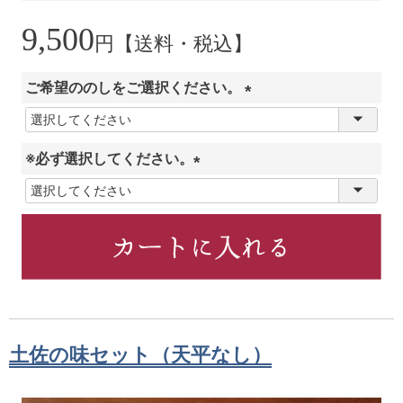
9,500
円【送料・税込】
ご希望ののしをご選択ください。
(
必
※必ず選択してください。
須
)
(
必
須
)
土佐の味セット（天平なし）