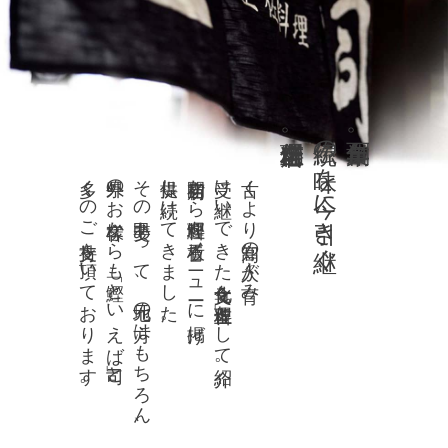
老舗土佐料理店。
伝統の味を今に引き継ぐ
創業百年。
多くのご支持を頂いております。
県外のお客様からも「鰹といえば司」と、
その甲斐あって、地元の方はもちろん、
提供し続けてきました。
開店当初から鰹料理を看板メニューに掲げ、
受け継いできた食文化を「土佐料理」として紹介。
古くより高知の人々が育み、