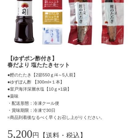
【ゆずポン酢付き】
春だより 塩たたきセット
●鰹のたたき【2節550ｇ/4～5人前】
●ゆずぽん酢 【300ml×１本】
●室戸海洋深層水塩【10ｇ×1袋】
●薬味
・配送形態：冷凍クール便
・賞味期限：冷凍で30日
※商品到着後なるべく早くお召し上がりください。
5,200
円【送料・税込】