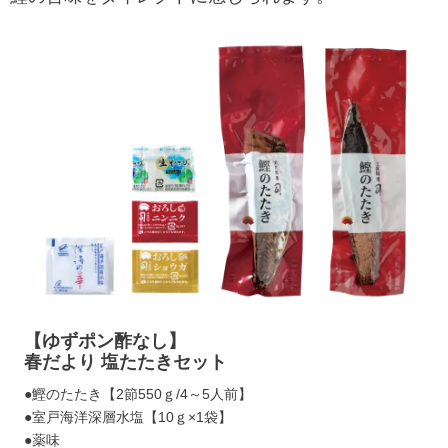
【ゆずポン酢なし】
春だより 塩たたきセット
●鰹のたたき【2節550ｇ/4～5人前】
●室戸海洋深層水塩【10ｇ×1袋】
●薬味