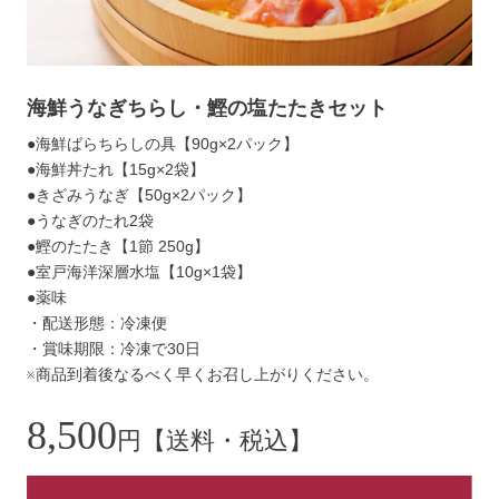
海鮮うなぎちらし・鰹の塩たたきセット
●海鮮ばらちらしの具【90g×2パック】
●海鮮丼たれ【15g×2袋】
●きざみうなぎ【50g×2パック】
●うなぎのたれ2袋
●鰹のたたき【1節 250g】
●室戸海洋深層水塩【10g×1袋】
●薬味
・配送形態：冷凍便
・賞味期限：冷凍で30日
※商品到着後なるべく早くお召し上がりください。
8,500
円【送料・税込】