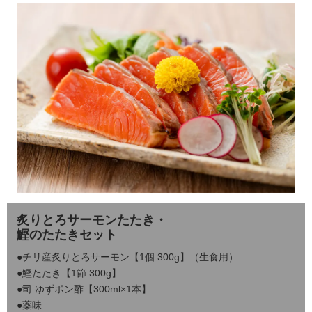
炙りとろサーモンたたき・
鰹のたたきセット
●チリ産炙りとろサーモン【1個 300g】（生食用）
●鰹たたき【1節 300g】
●司 ゆずポン酢【300ml×1本】
●薬味