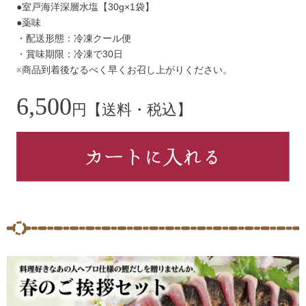
●室戸海洋深層水塩【30g×1袋】
●薬味
・配送形態：冷凍クール便
・賞味期限：冷凍で30日
※商品到着後なるべく早くお召し上がりください。
6,500
円【送料・税込】