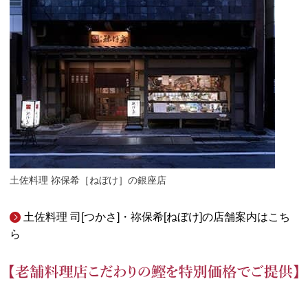
土佐料理 祢保希［ねぼけ］の銀座店
土佐料理 司[つかさ]・祢保希[ねぼけ]の店舗案内はこち
ら