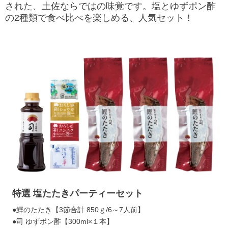
された、土佐ならではの味覚です。塩とゆずポン酢
の2種類で食べ比べを楽しめる、人気セット！
特選 塩たたきパーティーセット
●鰹のたたき【3節合計 850ｇ/6～7人前】
●司 ゆずポン酢【300ml×１本】