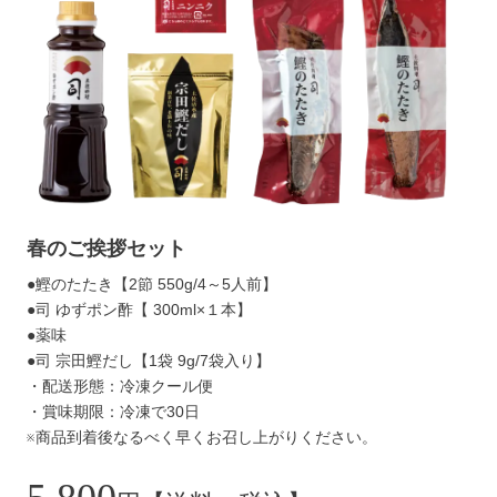
春のご挨拶セット
●鰹のたたき【2節 550g/4～5人前】
●司 ゆずポン酢【 300ml×１本】
●薬味
●司 宗田鰹だし【1袋 9g/7袋入り】
・配送形態：冷凍クール便
・賞味期限：冷凍で30日
※商品到着後なるべく早くお召し上がりください。