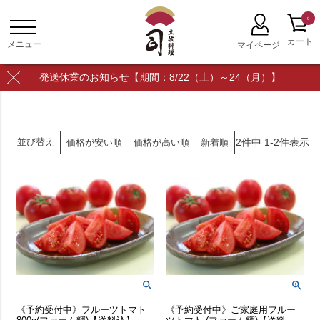
0
発送休業のお知らせ【期間：8/22（土）～24（月）】
2
件中
1
-
2
件表示
並び替え
価格が安い順
価格が高い順
新着順
《予約受付中》フルーツトマト
《予約受付中》ご家庭用フルー