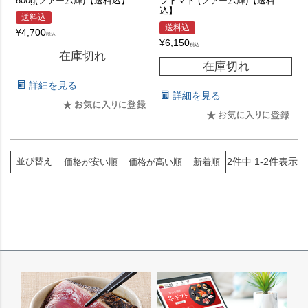
800g(ファーム輝)【送料込】
ツトマト (ファーム輝)【送料
込】
送料込
送料込
¥
4,700
税込
¥
6,150
税込
在庫切れ
在庫切れ
詳細を見る
詳細を見る
2
件中
1
-
2
件表示
並び替え
価格が安い順
価格が高い順
新着順