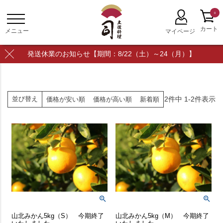
0
発送休業のお知らせ【期間：8/22（土）～24（月）】
2
件中
1
-
2
件表示
並び替え
価格が安い順
価格が高い順
新着順
山北みかん5kg（S） 今期終了
山北みかん5kg（M） 今期終了