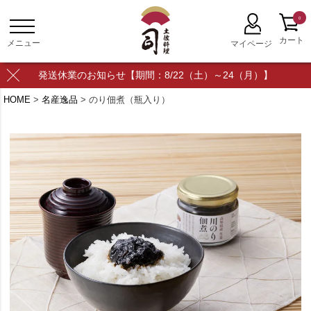
0
発送休業のお知らせ【期間：8/22（土）～24（月）】
HOME
名産逸品
のり佃煮（瓶入り）