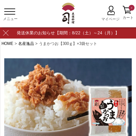
0
発送休業のお知らせ【期間：8/22（土）～24（月）】
HOME
名産逸品
うまかつお【300ｇ】×3袋セット