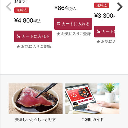
おセット
送料込
¥
864
税込
送料込
¥
3,300
税込
¥
4,800
税込
カートに入れる
カートに入れ
カートに入れる
美味しいお召し上がり方
ご利用ガイド