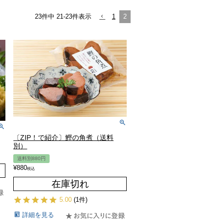
23
件中
21
-
23
件表示
1
2
〔ZIP！で紹介〕鰹の角煮（送料
別）
送料別880円
¥
880
税込
在庫切れ
5.00
(1件)
詳細を見る