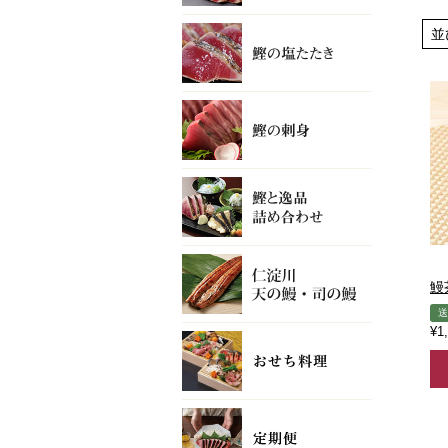
並
鰻
送
¥
1