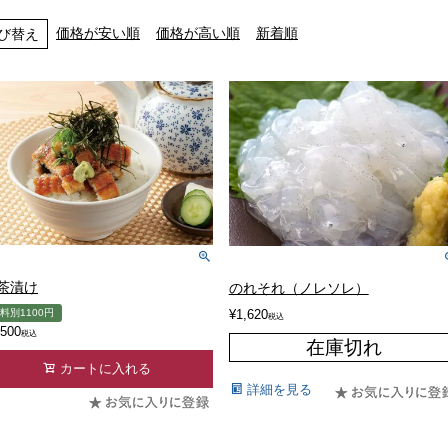
価格が安い順
価格が高い順
新着順
び替え
茶漬け
のれそれ（ノレソレ）
料別1100円
¥
1,620
税込
,500
税込
在庫切れ
カートに入れる
詳細を見る