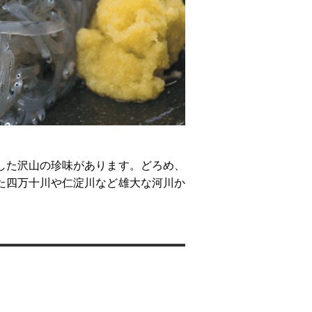
した沢山の珍味があります。どろめ、
た四万十川や仁淀川など雄大な河川か