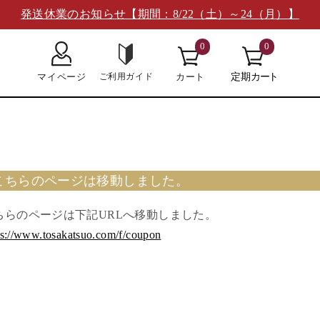
発送休業のお知らせ【期間：8/22（土）～24（月）】
0
0
こちらのページは移動しました。
ちらのページは下記URLへ移動しました。
ps://www.tosakatsuo.com/f/coupon