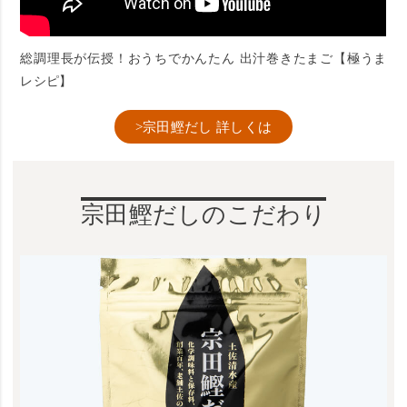
総調理長が伝授！おうちでかんたん 出汁巻きたまご【極うま
レシピ】
>宗田鰹だし 詳しくは
宗田鰹だしのこだわり