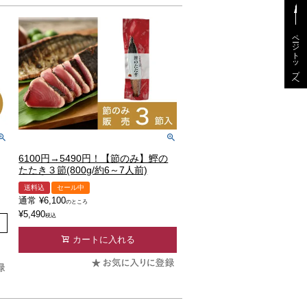
ページトップへ
6100円→5490円！【節のみ】鰹の
たたき３節(800g/約6～7人前)
送料込
セール中
通常
¥
6,100
のところ
¥
5,490
税込
カートに入れる