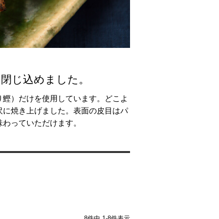
を閉じ込めました。
り鰹）だけを使用しています。どこよ
沢に焼き上げました。表面の皮目はパ
味わっていただけます。
8
件中
1
-
8
件表示