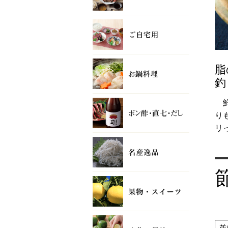
脂
釣
り
リ
並