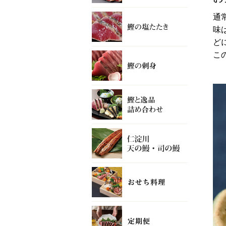
通
味
ど
こ