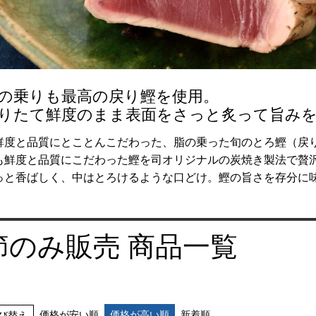
の乗りも最高の戻り鰹を使用。
りたて鮮度のまま表面をさっと炙って旨み
鮮度と品質にとことんこだわった、脂の乗った旬のとろ鰹（戻
も鮮度と品質にこだわった鰹を司オリジナルの炭焼き製法で贅
っと香ばしく、中はとろけるような口どけ。鰹の旨さを存分に
節のみ販売 商品一覧
価格が安い順
価格が高い順
新着順
び替え