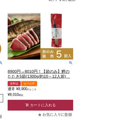
8900円→8010円！【節のみ】鰹の
たたき5節(1300g/約10～12人前)
送料込
セール中
通常
¥
8,900
のところ
¥
8,010
税込
カートに入れる