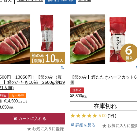
4500円→13050円！【節のみ（腹
【節のみ】鰹たたきハーフカット6
）】鰹のたたき10節（2500g/約19
個
21人前)
送料込
料込
セール中
¥
8,800
税込
常
¥
14,500
のところ
在庫切れ
3,050
税込
5.00
(1件)
カートに入れる
詳細を見る