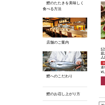
鰹のたたきを美味しく
食べる方法
店舗のご案内
5
節
人
送
通
¥
5
鰹へのこだわり
鰹のお召し上がり方