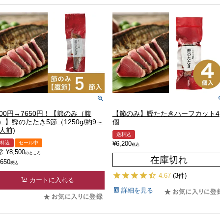
500円→7650円！【節のみ（腹
【節のみ】鰹たたきハーフカット4
）】鰹のたたき5節（1250g/約9～
個
1人前)
送料込
料込
セール中
¥
6,200
税込
常
¥
8,500
のところ
在庫切れ
,650
税込
4.67
(3件)
カートに入れる
詳細を見る