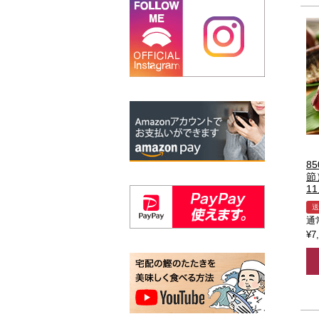
8
節
1
送
通
¥
7