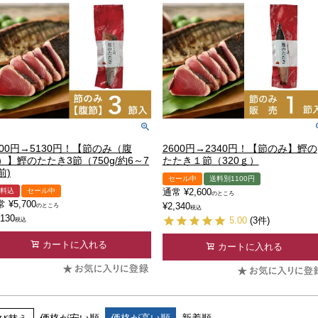
700円→5130円！【節のみ（腹
2600円→2340円！【節のみ】鰹の
）】鰹のたたき3節（750g/約6～7
たたき１節（320ｇ）
前)
セール中
送料別1100円
料込
セール中
通常
¥
2,600
のところ
常
¥
5,700
¥
2,340
のところ
税込
,130
5.00
(3件)
税込
カートに入れる
カートに入れる