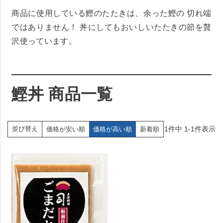
商品に使用している鰹のたたきは、余った鰹の 切れ端
ではありません！ 丼にしてもおいしいたたきの節を贅
沢使っています。
鰹丼 商品一覧
1
件中
1
-
1
件表示
並び替え
価格が安い順
価格が高い順
新着順