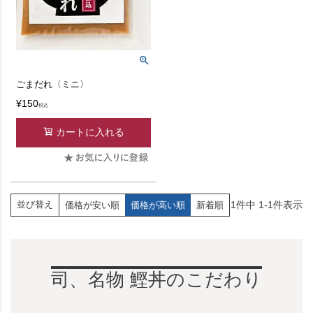
ごまだれ〈ミニ〉
¥
150
税込
カートに入れる
1
件中
1
-
1
件表示
並び替え
価格が安い順
価格が高い順
新着順
司、名物 鰹丼のこだわり