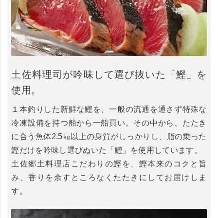
土佐料理司が吟味して選び抜いた「鰹」を
使用。
１本釣りした新鮮な鰹を、一般の流通を通さず特殊な
冷凍設備を持つ船から一船買い。その中から、たたき
に合う魚体2.5㎏以上の身質がしっかりし、脂の乗った
鰹だけを吟味し選びぬいた「鰹」を使用しています。
土佐郷土料理店こだわりの鰹を、鰹本来のコクと旨
み、香りを余すところなくたたきにしてお届けしま
す。