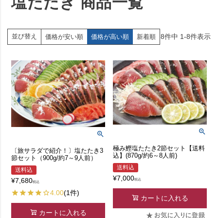
塩たたき 商品一覧
8
件中
1
-
8
件表示
並び替え
価格が安い順
価格が高い順
新着順
極み鰹塩たたき2節セット【送料
〔旅サラダで紹介！〕塩たたき3
込】(870g/約6～8人前)
節セット（900g/約7～9人前）
送料込
送料込
¥
7,000
¥
7,680
税込
税込
4.00
(1件)
カートに入れる
カートに入れる