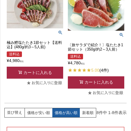
極み鰹塩たたき1節セット【送料
〔旅サラダで紹介！〕塩たたき1
込】(480g/約3～5人前)
節セット（350g/約2～3人前）
送料込
送料込
¥
4,980
税込
¥
4,780
税込
5.00
(4件)
カートに入れる
カートに入れる
8
件中
1
-
8
件表示
並び替え
価格が安い順
価格が高い順
新着順