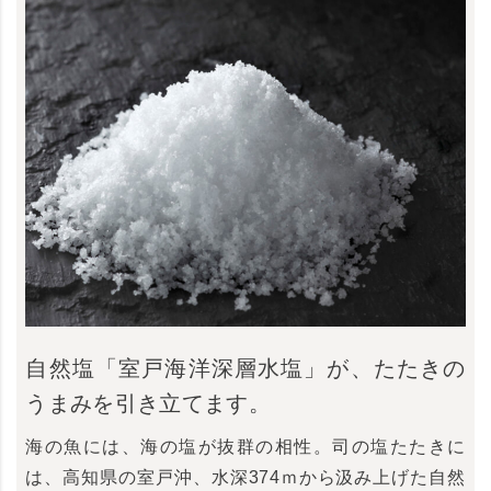
自然塩「室戸海洋深層水塩」が、たたきの
うまみを引き立てます。
海の魚には、海の塩が抜群の相性。司の塩たたきに
は、高知県の室戸沖、水深374ｍから汲み上げた自然