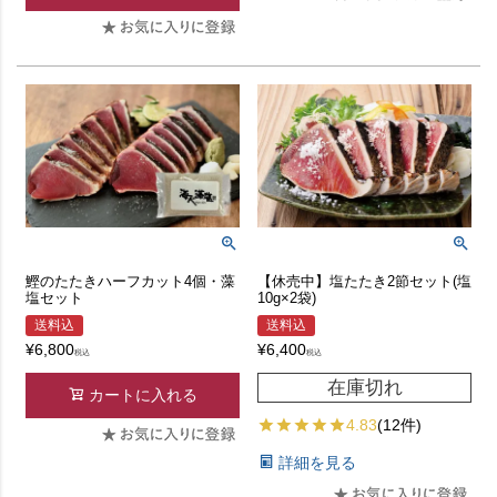
鰹のたたきハーフカット4個・藻
【休売中】塩たたき2節セット(塩
塩セット
10g×2袋)
送料込
送料込
¥
6,800
¥
6,400
税込
税込
在庫切れ
カートに入れる
4.83
(12件)
詳細を見る