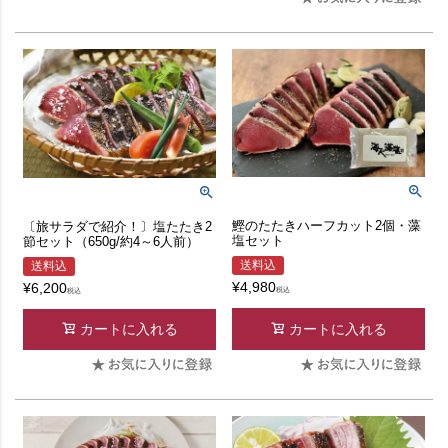
鰹のたたきハーフカット2個・藻
〔旅サラダで紹介！〕塩たたき2
塩セット
節セット（650g/約4～6人前）
送料込
送料込
¥
4,980
¥
6,200
税込
税込
カートに入れる
カートに入れる