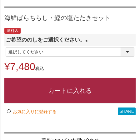
海鮮ばらちらし・鰹の塩たたきセット
送料込
ご希望ののしをご選択ください。
(
必
¥
7,480
税込
須
)
カートに入れる
SHARE
お気に入りに登録する