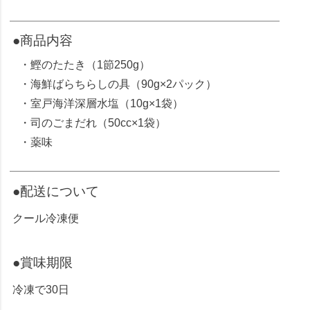
●商品内容
・鰹のたたき（1節250g）
・海鮮ばらちらしの具（90g×2パック）
・室戸海洋深層水塩（10g×1袋）
・司のごまだれ（50cc×1袋）
・薬味
●配送について
クール冷凍便
●賞味期限
冷凍で30日