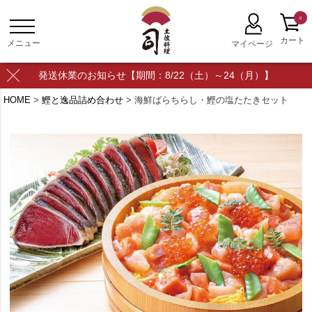
0
発送休業のお知らせ【期間：8/22（土）～24（月）】
HOME
鰹と逸品詰め合わせ
海鮮ばらちらし・鰹の塩たたきセット