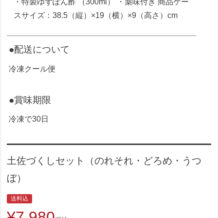
・特製ゆずぽん酢 （300ml） ・薬味付き 商品ケー
スサイズ：38.5（縦）×19（横）×9（高さ）cm
●配送について
冷凍クール便
●賞味期限
冷凍で30日
土佐づくしセット（のれそれ・どろめ・うつ
ぼ）
送料込
¥
7,980