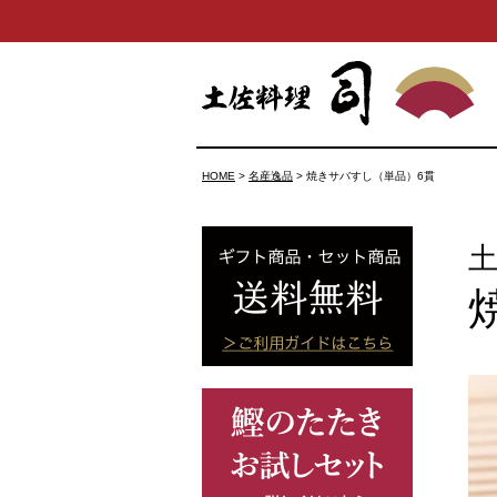
HOME
名産逸品
焼きサバすし（単品）6貫