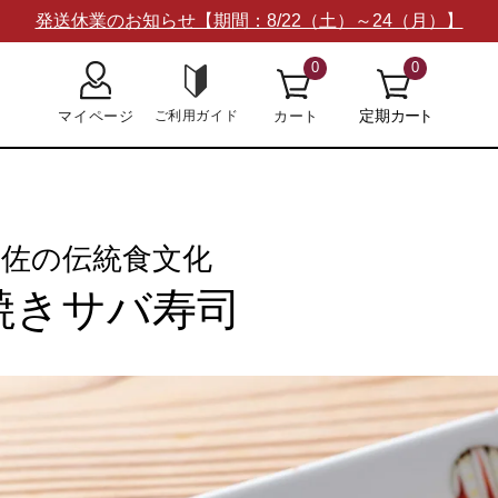
発送休業のお知らせ【期間：8/22（土）～24（月）】
0
0
土佐の伝統食文化
焼きサバ寿司