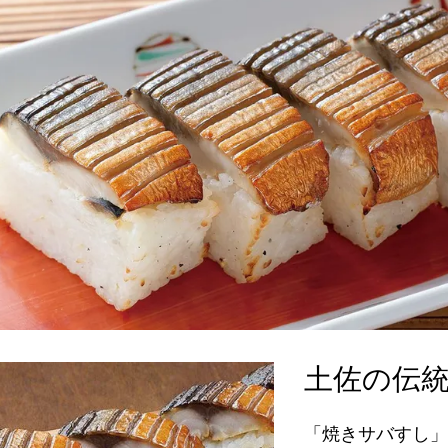
土佐の伝
「焼きサバすし」