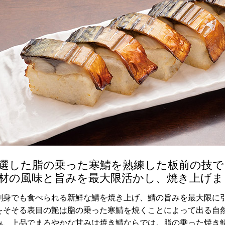
選した脂の乗った寒鯖を熟練した板前の技で
材の風味と旨みを最大限活かし、焼き上げま
刺身でも食べられる新鮮な鯖を焼き上げ、鯖の旨みを最大限に
をそそる表目の艶は脂の乗った寒鯖を焼くことによって出る自
み、上品でまろやかな甘みは焼き鯖ならでは。脂の乗った焼き