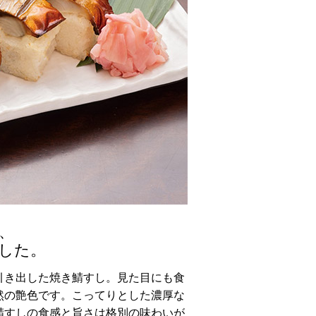
、
した。
引き出した焼き鯖すし。見た目にも食
然の艶色です。こってりとした濃厚な
鯖すしの食感と旨さは格別の味わいが