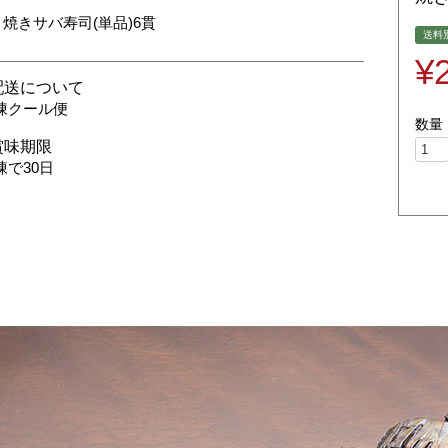
・焼きサバ寿司(単品)6貫
送料別
¥
配送について
凍クール便
賞味期限
凍で30日