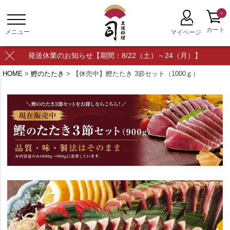
0
発送休業のお知らせ【期間：8/22（土）～24（月）】
HOME
鰹のたたき
【休売中】鰹たたき 3節セット（1000ｇ）