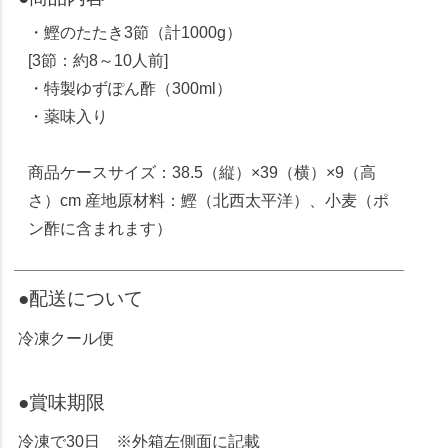
・鰹のたたき3節（計1000g）
[3節：約8～10人前]
・特製ゆずぽん酢（300ml）
・薬味入り
商品ケースサイズ：38.5（縦）×39（横）×9（高
さ）cm 産地原材料：鰹（北西太平洋）、小麦（ポ
ン酢に含まれます）
●配送について
冷凍クール便
●賞味期限
冷凍で30日 ※外箱左側面に記載