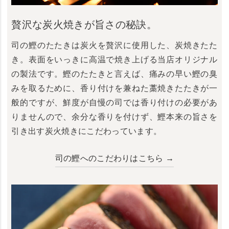
贅沢な炭火焼きが旨さの秘訣。
司の鰹のたたきは炭火を贅沢に使用した、炭焼きたた
き。表面をいっきに高温で焼き上げる当店オリジナル
の製法です。鰹のたたきと言えば、痛みの早い鰹の臭
みを取るために、香り付けを兼ねた藁焼きたたきが一
般的ですが、鮮度が自慢の司では香り付けの必要があ
りませんので、余分な香りを付けず、鰹本来の旨さを
引き出す炭火焼きにこだわっています。
司の鰹へのこだわりはこちら →