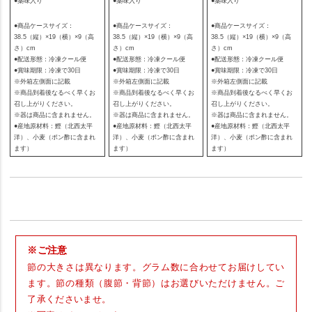
●薬味入り
●薬味入り
●薬味入り
●商品ケースサイズ：
●商品ケースサイズ：
●商品ケースサイズ：
38.5（縦）
×19（横）×9（高
38.5（縦）
×19（横）×9（高
38.5（縦）
×19（横）×9（高
さ）cm
さ）cm
さ）cm
●配送形態：冷凍クール便
●配送形態：冷凍クール便
●配送形態：冷凍クール便
●賞味期限：冷凍で30日
●賞味期限：冷凍で30日
●賞味期限：冷凍で30日
※外箱左側面に記載
※外箱左側面に記載
※外箱左側面に記載
※商品到着後なるべく早くお
※商品到着後なるべく早くお
※商品到着後なるべく早くお
召し上がりください。
召し上がりください。
召し上がりください。
※器は商品に含まれません。
※器は商品に含まれません。
※器は商品に含まれません。
●産地原材料：鰹（北西太平
●産地原材料：鰹（北西太平
●産地原材料：鰹（北西太平
洋）、小麦（ポン酢に含まれ
洋）、小麦（ポン酢に含まれ
洋）、小麦（ポン酢に含まれ
ます）
ます）
ます）
※ご注意
節の大きさは異なります。グラム数に合わせてお届けしてい
ます。節の種類（腹節・背節）はお選びいただけません。ご
了承くださいませ。