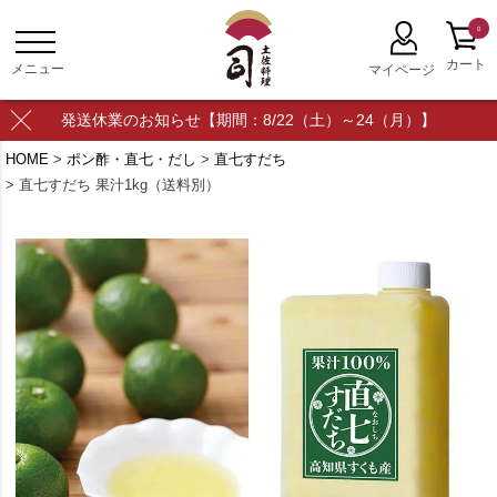
0
発送休業のお知らせ【期間：8/22（土）～24（月）】
HOME
ポン酢・直七・だし
直七すだち
直七すだち 果汁1kg（送料別）