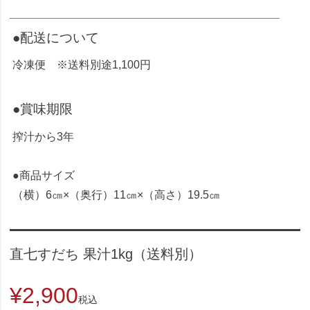
●配送について
冷凍便 ※送料別途1,100円
●賞味期限
搾汁から3年
●商品サイズ
（横）6㎝×（奥行）11㎝×（高さ）19.5㎝
直七すだち 果汁1kg（送料別）
¥
2,900
税込