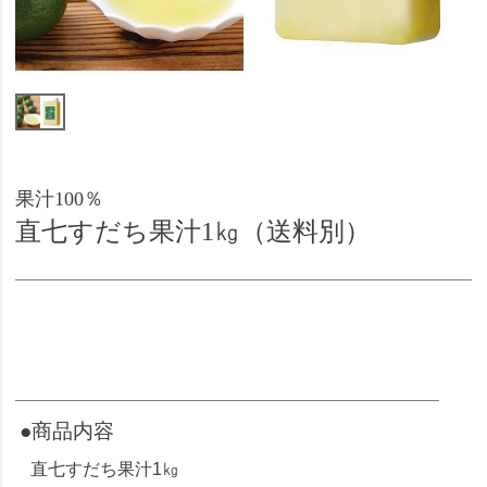
果汁100％
直七すだち果汁1㎏（送料別）
●商品内容
直七すだち果汁1㎏