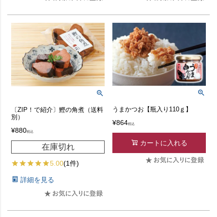
うまかつお【瓶入り110ｇ】
〔ZIP！で紹介〕鰹の角煮（送料
別）
¥
864
税込
¥
880
税込
カートに入れる
在庫切れ
5.00
(1件)
詳細を見る