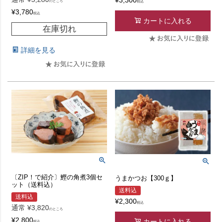
¥
3,300
のところ
税込
¥
3,780
税込
カートに入れる
在庫切れ
詳細を見る
〔ZIP！で紹介〕鰹の角煮3個セ
うまかつお【300ｇ】
ット（送料込）
送料込
送料込
¥
2,300
税込
通常
¥
3,820
のところ
¥
2,800
カートに入れる
税込