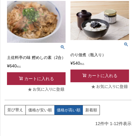
のり佃煮（瓶入り）
土佐料亭の味 鰹めしの素（2合）
¥
540
税込
¥
640
税込
カートに入れる
カートに入れる
並び替え
価格が安い順
価格が高い順
新着順
12
件中
1
-
12
件表示