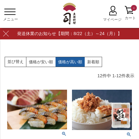
0
発送休業のお知らせ【期間：8/22（土）～24（月）】
並び替え
価格が安い順
価格が高い順
新着順
12
件中
1
-
12
件表示