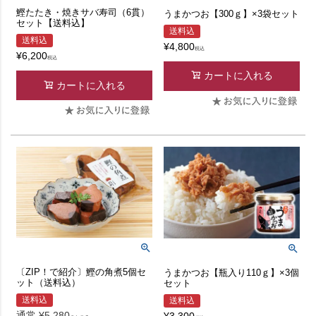
鰹たたき・焼きサバ寿司（6貫）
うまかつお【300ｇ】×3袋セット
セット【送料込】
送料込
送料込
¥
4,800
税込
¥
6,200
税込
カートに入れる
カートに入れる
〔ZIP！で紹介〕鰹の角煮5個セ
うまかつお【瓶入り110ｇ】×3個
ット（送料込）
セット
送料込
送料込
通常
¥
5,280