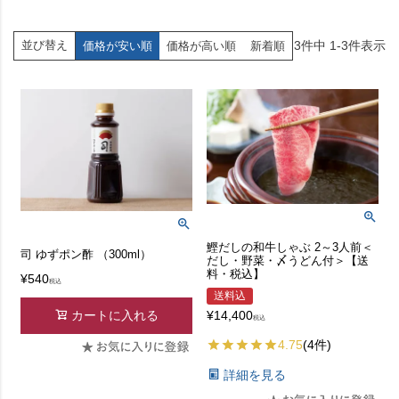
3
件中
1
-
3
件表示
並び替え
価格が安い順
価格が高い順
新着順
鰹だしの和牛しゃぶ 2～3人前＜
司 ゆずポン酢 （300ml）
だし・野菜・〆うどん付＞【送
料・税込】
¥
540
税込
送料込
¥
14,400
カートに入れる
税込
4.75
(4件)
詳細を見る