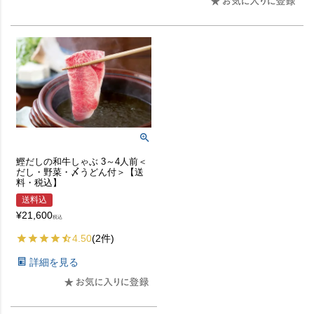
鰹だしの和牛しゃぶ 3～4人前＜
だし・野菜・〆うどん付＞【送
料・税込】
送料込
¥
21,600
税込
4.50
(2件)
詳細を見る