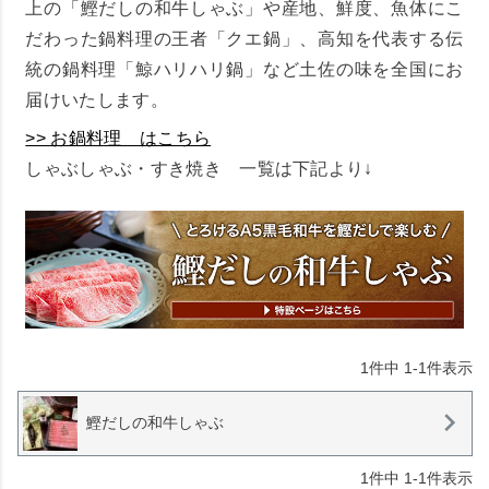
上の「鰹だしの和牛しゃぶ」や産地、鮮度、魚体にこ
だわった鍋料理の王者「クエ鍋」、高知を代表する伝
統の鍋料理「鯨ハリハリ鍋」など土佐の味を全国にお
届けいたします。
>> お鍋料理 はこちら
しゃぶしゃぶ・すき焼き 一覧は下記より↓
1
件中
1
-
1
件表示
鰹だしの和牛しゃぶ
1
件中
1
-
1
件表示