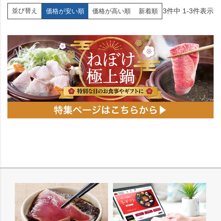
3
件中
1
-
3
件表示
並び替え
価格が安い順
価格が高い順
新着順