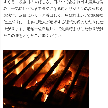
すぐる、焼き目の香ばしさ。口の中であふれ出す濃厚な旨
み。一気に1000℃まで高温になる司オリジナルの炭火焼き
製法で、皮目はパリッと香ばしく、中は極上レアの絶妙な
仕上がりに。まさに職人が追求する理想の鰹のたたきに仕
上がります。老舗土佐料理店にて創業時よりこだわり続け
たこの味をどうぞご堪能ください。