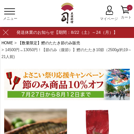
0
発送休業のお知らせ【期間：8/22（土）～24（月）】
HOME
【数量限定】鰹のたたき節のみ販売
14500円→13050円！【節のみ（腹節）】鰹のたたき10節（2500g/約19～
21人前)