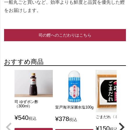
一船丸ごと買いなど、効率よりも鮮度と品質を優先した鰹
をお届けします。
司の鰹へのこだわりはこちら
おすすめ商品
司 ゆずポン酢
（300ml）
室戸海洋深層水塩100g
¥
540
ごまだれ〈ミニ〉
¥
378
税込
税込
¥
150
税込