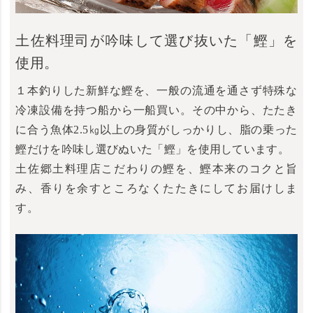
土佐料理司が吟味して選び抜いた「鰹」を
使用。
１本釣りした新鮮な鰹を、一般の流通を通さず特殊な
冷凍設備を持つ船から一船買い。その中から、たたき
に合う魚体2.5㎏以上の身質がしっかりし、脂の乗った
鰹だけを吟味し選びぬいた「鰹」を使用しています。
土佐郷土料理店こだわりの鰹を、鰹本来のコクと旨
み、香りを余すところなくたたきにしてお届けしま
す。