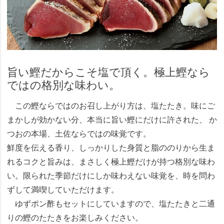
旨い鰹だからこそ塩で頂く。極上鰹なら
ではの格別な味わい。
この鰹ならではのお召し上がり方は、塩たたき。味にご
まかしが効かない分、本当に旨い鰹にだけに許された、 か
つおの本場、土佐ならではの味覚です。
鮮度を伝える香り、しっかりした身質と脂ののりから生ま
れるコクと旨みは、まさしく極上鰹だけが持つ格別な味わ
い。限られた季節だけにしか味わえない味覚を、時を問わ
ずして満喫していただけます。
ゆずポン酢もセットにしていますので、塩たたきと二通
りの鰹のたたきをお楽しみください。