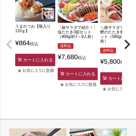
うまかつお【瓶入り
〔旅サラダで紹介！〕
＼旅サラダで紹介！
110ｇ】
塩たたき3節セット
鰹のたたき食べ比べ
（900g/約7～9人前）
ット（580g/約4～6
前）
¥
864
税込
送料込
送料込
¥
7,680
税込
カートに入れる
¥
5,800
税込
カートに入れる
カートに入れ