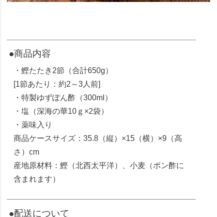
●商品内容
・鰹たたき2節（合計650g）
[1節あたり：約2～3人前]
・特製ゆずぽん酢（300ml）
・塩（深海の華10ｇ×2袋）
・薬味入り
商品ケースサイズ：35.8（縦）×15（横）×9（高
さ）cm
産地原材料：鰹（北西太平洋）、小麦（ポン酢に
含まれます）
●配送について