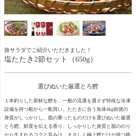
旅サラダでご紹介いただきました！
塩たたき2節セット（650g）
選びぬいた厳選とろ鰹
１本釣りした新鮮な鰹を、一般の流通を通さず特殊な冷凍
設備を持つ船から一船買い。たたきに合う魚体4kg前後の
身質がしっかりし、脂の乗ったものだけを選びぬいた厳選
とろ鰹。鮮度を伝える香り、しっかりした身質と脂ののり
から生まれるコクと旨みは、まさしく極上鰹だけが持つ格