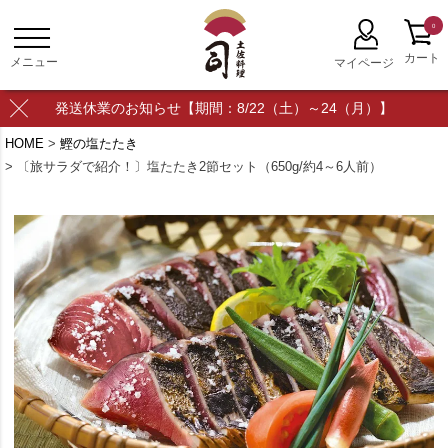
0
発送休業のお知らせ【期間：8/22（土）～24（月）】
HOME
鰹の塩たたき
〔旅サラダで紹介！〕塩たたき2節セット（650g/約4～6人前）