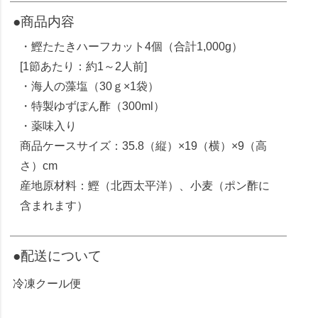
●商品内容
・鰹たたきハーフカット4個（合計1,000g）
[1節あたり：約1～2人前]
・海人の藻塩（30ｇ×1袋）
・特製ゆずぽん酢（300ml）
・薬味入り
商品ケースサイズ：35.8（縦）×19（横）×9（高
さ）cm
産地原材料：鰹（北西太平洋）、小麦（ポン酢に
含まれます）
●配送について
冷凍クール便