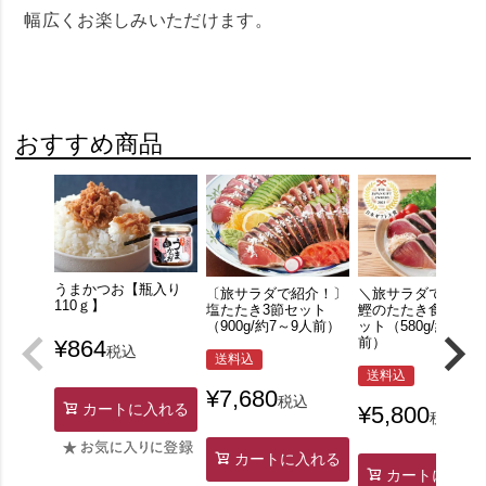
幅広くお楽しみいただけます。
おすすめ商品
うまかつお【瓶入り
〔旅サラダで紹介！〕
＼旅サラダで紹介！
110ｇ】
塩たたき3節セット
鰹のたたき食べ比べ
（900g/約7～9人前）
ット（580g/約4～6
前）
¥
864
税込
送料込
送料込
¥
7,680
税込
カートに入れる
¥
5,800
税込
カートに入れる
カートに入れ