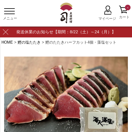
0
発送休業のお知らせ【期間：8/22（土）～24（月）】
HOME
鰹の塩たたき
鰹のたたきハーフカット4個・藻塩セット