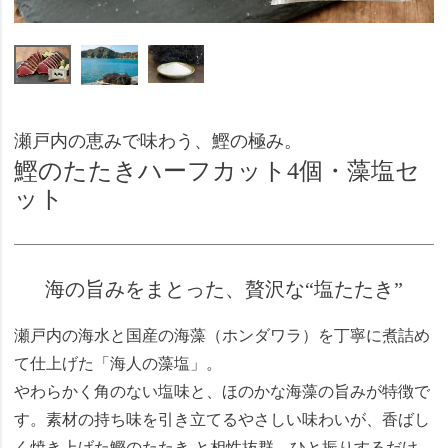
瀬戸内の恵みで味わう、鰹の極み。
鰹のたたきハーフカット4個・藻塩セ
ット
海の旨みをまとった、贅沢な“塩たたき”
瀬戸内の海水と国産の海藻（ホンダワラ）を丁寧に煮詰め
て仕上げた「海人の藻塩」。
やわらかく角のない塩味と、ほのかな海藻の旨みが特徴で
す。素材の持ち味を引き立てるやさしい味わいが、香ばし
く焼き上げた鰹のたたき と相性抜群。ひと振りするだけ