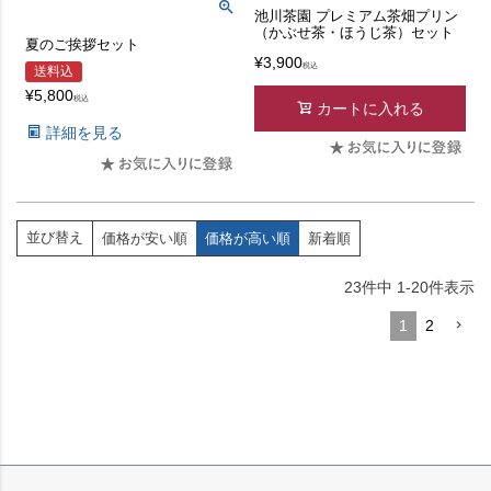
池川茶園 プレミアム茶畑プリン
（かぶせ茶・ほうじ茶）セット
夏のご挨拶セット
¥
3,900
税込
送料込
¥
5,800
税込
カートに入れる
詳細を見る
並び替え
価格が安い順
価格が高い順
新着順
23
件中
1
-
20
件表示
1
2