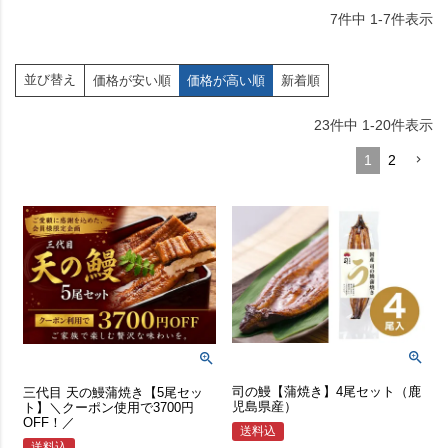
7
件中
1
-
7
件表示
並び替え
価格が安い順
価格が高い順
新着順
23
件中
1
-
20
件表示
1
2
司の鰻【蒲焼き】4尾セット（鹿
三代目 天の鰻蒲焼き【5尾セッ
児島県産）
ト】＼クーポン使用で3700円
OFF！／
送料込
送料込