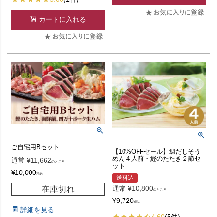
カートに入れる
ご自宅用Bセット
【10%OFFセール】鯛だしそう
めん４人前・鰹のたたき２節セ
通常
¥
11,662
のところ
ット
¥
10,000
税込
送料込
在庫切れ
通常
¥
10,800
のところ
¥
9,720
税込
詳細を見る
4.60
(5件)