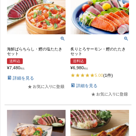
海鮮ばらちらし・鰹の塩たたき
炙りとろサーモン・鰹のたたき
セット
セット
送料込
送料込
¥
7,480
¥
6,980
税込
税込
5.00
(1件)
詳細を見る
詳細を見る