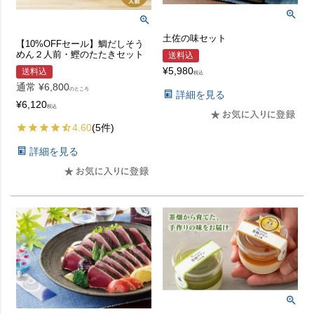
土佐の味セット
【10%OFFセール】鯛だしそう
めん２人前・鰹のたたきセット
送料込
¥
5,980
送料込
税込
通常
¥
6,800
のところ
詳細を見る
¥
6,120
税込
4.60
(5件)
詳細を見る