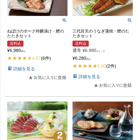
ねぼけのポーク吟醸漬け・鰹の
三代目天のうなぎ蒲焼・鰹のた
たたきセット
たきセット
送料込
送料込
¥
6,980
通常
¥
6,980
税込
のところ
4.67
(6件)
¥
6,280
税込
5.00
(2件)
詳細を見る
詳細を見る