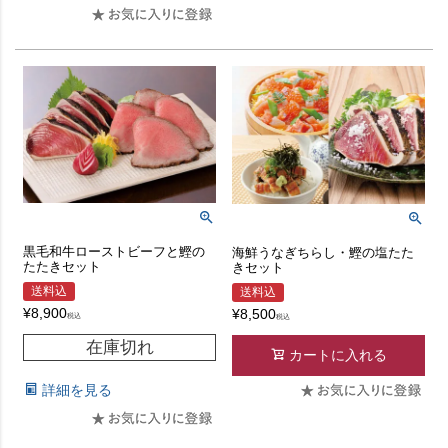
黒毛和牛ローストビーフと鰹の
海鮮うなぎちらし・鰹の塩たた
たたきセット
きセット
送料込
送料込
¥
8,900
¥
8,500
税込
税込
在庫切れ
カートに入れる
詳細を見る