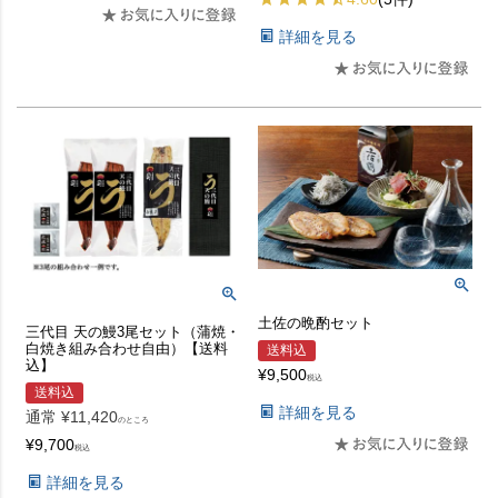
詳細を見る
土佐の晩酌セット
三代目 天の鰻3尾セット（蒲焼・
白焼き組み合わせ自由）【送料
送料込
込】
¥
9,500
税込
送料込
詳細を見る
通常
¥
11,420
のところ
¥
9,700
税込
詳細を見る