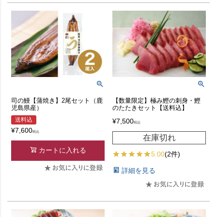
司の鰻【蒲焼き】2尾セット（鹿
【数量限定】極み鰹の刺身・鰹
児島県産）
のたたきセット【送料込】
送料込
¥
7,500
税込
¥
7,600
税込
在庫切れ
カートに入れる
5.00
(2件)
詳細を見る