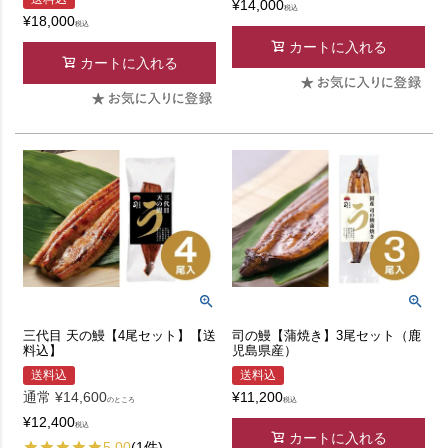
¥
14,000
税込
¥
18,000
税込
カートに入れる
カートに入れる
三代目 天の鰻【4尾セット】【送
司の鰻【蒲焼き】3尾セット（鹿
料込】
児島県産）
送料込
送料込
通常
¥
14,600
¥
11,200
のところ
税込
¥
12,400
税込
カートに入れる
5.00
(1件)