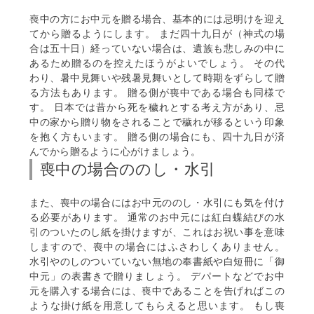
喪中の方にお中元を贈る場合、基本的には忌明けを迎え
てから贈るようにします。 まだ四十九日が（神式の場
合は五十日）経っていない場合は、遺族も悲しみの中に
あるため贈るのを控えたほうがよいでしょう。 その代
わり、暑中見舞いや残暑見舞いとして時期をずらして贈
る方法もあります。 贈る側が喪中である場合も同様で
す。 日本では昔から死を穢れとする考え方があり、忌
中の家から贈り物をされることで穢れが移るという印象
を抱く方もいます。 贈る側の場合にも、四十九日が済
んでから贈るように心がけましょう。
喪中の場合ののし・水引
また、喪中の場合にはお中元ののし・水引にも気を付け
る必要があります。 通常のお中元には紅白蝶結びの水
引のついたのし紙を掛けますが、これはお祝い事を意味
しますので、喪中の場合にはふさわしくありません。
水引やのしのついていない無地の奉書紙や白短冊に「御
中元」の表書きで贈りましょう。 デパートなどでお中
元を購入する場合には、喪中であることを告げればこの
ような掛け紙を用意してもらえると思います。 もし喪