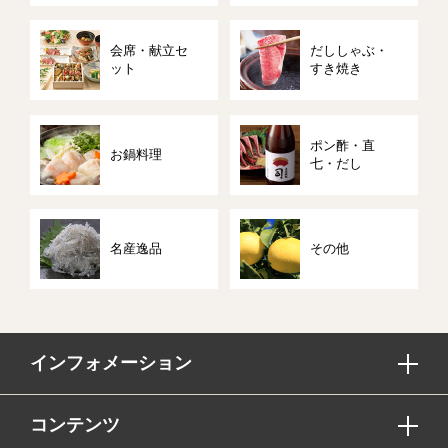
会席・献立セ
だししゃぶ・
ット
すき焼き
ポン酢・直
お鍋料理
七・だし
名産逸品
その他
インフォメーション
コンテンツ