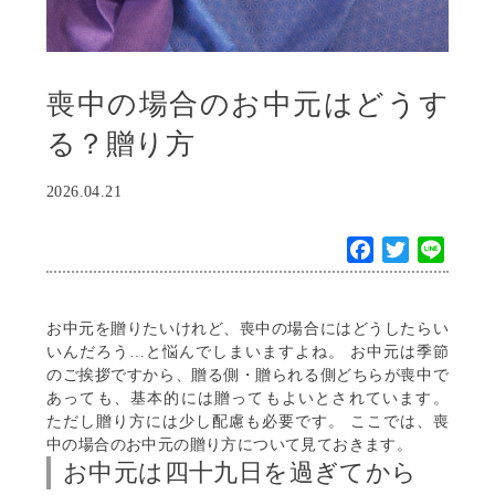
喪中の場合のお中元はどうす
る？贈り方
2026.04.21
F
T
L
a
w
i
c
i
n
お中元を贈りたいけれど、喪中の場合にはどうしたらい
e
t
e
いんだろう…と悩んでしまいますよね。 お中元は季節
b
t
のご挨拶ですから、贈る側・贈られる側どちらが喪中で
o
e
あっても、基本的には贈ってもよいとされています。
o
r
ただし贈り方には少し配慮も必要です。 ここでは、喪
k
中の場合のお中元の贈り方について見ておきます。
お中元は四十九日を過ぎてから