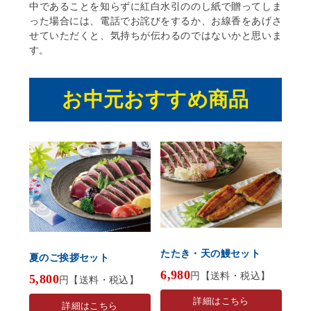
中であることを知らずに紅白水引ののし紙で贈ってしま
った場合には、電話でお詫びをするか、お線香をあげさ
せていただくと、気持ちが伝わるのではないかと思いま
す。
お中元おすすめ商品
たたき・天の鰻セット
夏のご挨拶セット
6,980
円【送料・税込】
5,800
円【送料・税込】
詳細はこちら
詳細はこちら