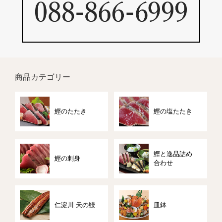
商品カテゴリー
鰹のたたき
鰹の塩たたき
鰹と逸品詰め
鰹の刺身
合わせ
仁淀川 天の鰻
皿鉢