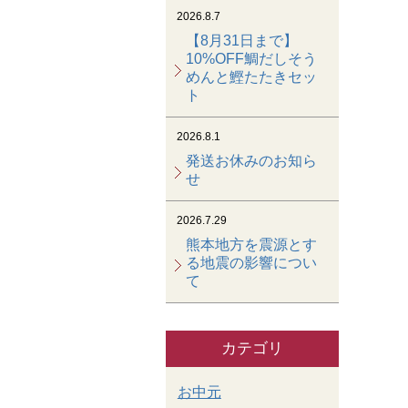
2026.8.7
【8月31日まで】
10%OFF鯛だしそう
めんと鰹たたきセッ
ト
2026.8.1
発送お休みのお知ら
せ
2026.7.29
熊本地方を震源とす
る地震の影響につい
て
カテゴリ
お中元