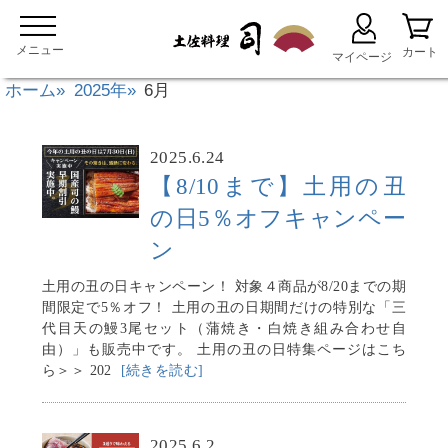
ホーム
2025年
6月
2025.6.24
【8/10まで】土用の丑
の日5％オフキャンペー
ン
土用の丑の日キャンペーン！ 対象４商品が8/20までの期
間限定で5％オフ！ 土用の丑の日期間だけの特別な「三
代目天の鰻3尾セット（蒲焼き・白焼き組み合わせ自
由）」も販売中です。 土用の丑の日特集ページはこち
ら＞＞ 202
[続きを読む]
2025.6.2