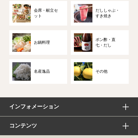
会席・献立セ
だししゃぶ・
ット
すき焼き
ポン酢・直
お鍋料理
七・だし
名産逸品
その他
インフォメーション
コンテンツ