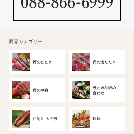
商品カテゴリー
鰹のたたき
鰹の塩たたき
鰹と逸品詰め
鰹の刺身
合わせ
仁淀川 天の鰻
皿鉢