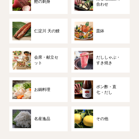
鰹の刺身
合わせ
仁淀川 天の鰻
皿鉢
会席・献立セ
だししゃぶ・
ット
すき焼き
ポン酢・直
お鍋料理
七・だし
名産逸品
その他