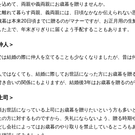
を込めて、両親や義両親にお歳暮を贈りませんか。
に離れて暮らす両親、義両親には、日頃なかなか伝えられない
歳暮は本来20日頃までに贈るのがマナーですが、お正月用の生
した上で、年末ぎりぎりに届くよう手配することもあります。
仲人＞
では結婚の際に仲人を立てることも少なくなりましたが、昔は
。
人ではなくても、結婚に際してお世話になった方にお歳暮を贈
付き合いの関係にもよりますが、結婚後3年はお歳暮を贈るの
上司＞
頃お世話になっている上司にお歳暮を贈りたいという方も多い
上の方に対するものですから、失礼にならないよう、贈る時期
だし会社によってはお歳暮のやり取りを禁止しているところも