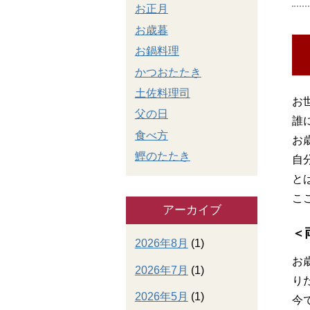
お正月
お歳暮
お鍋料理
かつおたたき
土佐料理司
お
父の日
誰
食べ方
お
鰹のたたき
自
と
こ
アーカイブ
＜
2026年8月
(1)
お
2026年7月
(1)
り
2026年5月
(1)
今