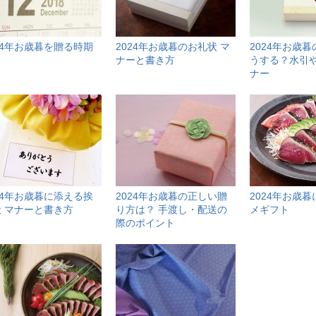
24年お歳暮を贈る時期
2024年お歳暮のお礼状 マ
2024年お歳
ナーと書き方
うする？水引
ナー
24年お歳暮に添える挨
2024年お歳暮の正しい贈
2024年お歳
 マナーと書き方
り方は？ 手渡し・配送の
メギフト
際のポイント