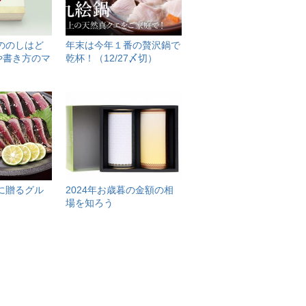
暮ののしはど
年末は今年１番の贅沢鍋で
や書き方のマ
乾杯！（12/27〆切）
暮に贈るグル
2024年お歳暮の金額の相
場を知ろう