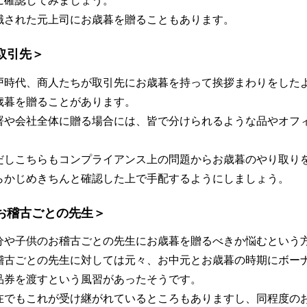
に確認してみましょう。
職された元上司にお歳暮を贈ることもあります。
取引先＞
戸時代、商人たちが取引先にお歳暮を持って挨拶まわりをした
歳暮を贈ることがあります。
署や会社全体に贈る場合には、皆で分けられるような品やオフ
。
だしこちらもコンプライアンス上の問題からお歳暮のやり取り
らかじめきちんと確認した上で手配するようにしましょう。
お稽古ごとの先生＞
分や子供のお稽古ごとの先生にお歳暮を贈るべきか悩むという
稽古ごとの先生に対しては元々、お中元とお歳暮の時期にボー
品券を渡すという風習があったそうです。
在でもこれが受け継がれているところもありますし、同程度の