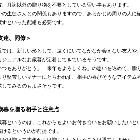
方、月謝以外の贈り物を不要としている習い事もあります。
かの生徒さんとの関係もありますので、あらかじめ周りの人に
渡すといった配慮も必要です。
友達、同僚＞
近では、新しい形として、遠くにいてなかなか会えない友人や
カジュアルなお歳暮が定着してきているそうです。
いつもありがとう」「来年もよろしくね」の思いを込めて、贈
まり堅苦しいマナーにとらわれず、相手の喜びそうなアイテム
探してみるのもよさそうです。
歳暮を贈る相手と注意点
歳暮というのは、これからもよいお付き合いをお願いしたいと
続けるというのが前提です。
年だけ贈って来年からは贈らないということは通常しません。