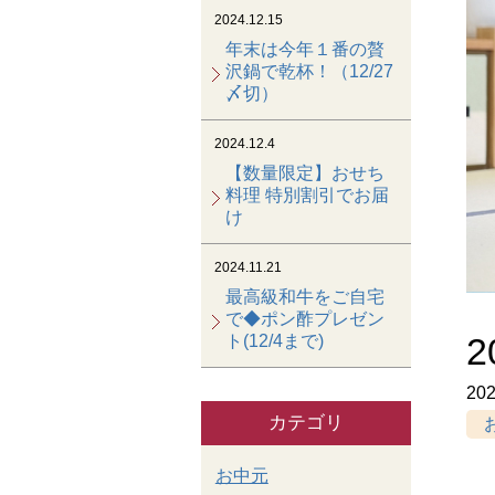
2024.12.15
年末は今年１番の贅
沢鍋で乾杯！（12/27
〆切）
2024.12.4
【数量限定】おせち
料理 特別割引でお届
け
2024.11.21
最高級和牛をご自宅
で◆ポン酢プレゼン
ト(12/4まで)
202
カテゴリ
お中元