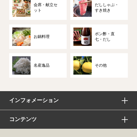
会席・献立セ
だししゃぶ・
ット
すき焼き
ポン酢・直
お鍋料理
七・だし
名産逸品
その他
インフォメーション
コンテンツ