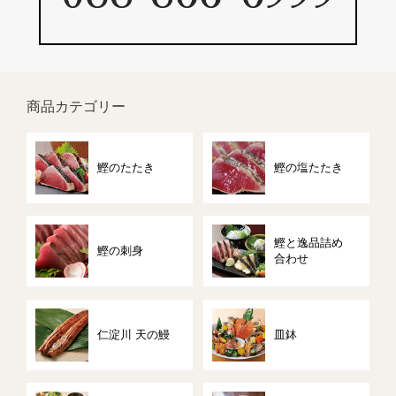
商品カテゴリー
鰹のたたき
鰹の塩たたき
鰹と逸品詰め
鰹の刺身
合わせ
仁淀川 天の鰻
皿鉢