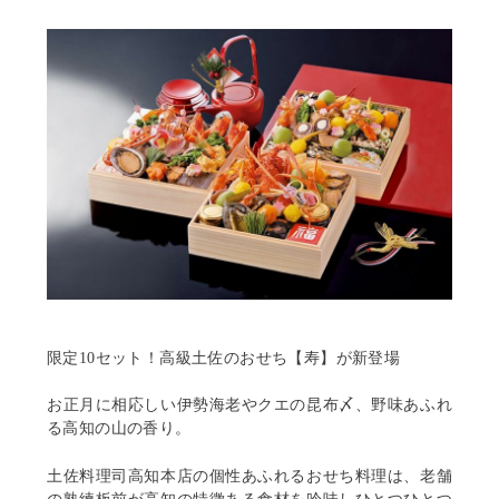
c
i
n
e
t
e
b
t
o
e
o
r
k
限定10セット！高級土佐のおせち【寿】が新登場
お正月に相応しい伊勢海老やクエの昆布〆、野味あふれ
る高知の山の香り。
土佐料理司高知本店の個性あふれるおせち料理は、老舗
の熟練板前が高知の特徴ある食材を吟味しひとつひとつ