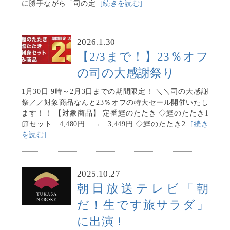
に勝手ながら「司の定
[続きを読む]
2026.1.30
【2/3まで！】23％オフ
の司の大感謝祭り
1月30日 9時～2月3日までの期間限定！ ＼＼司の大感謝
祭／／対象商品なんと23％オフの特大セール開催いたし
ます！！ 【対象商品】 定番鰹のたたき ◇鰹のたたき1
節セット 4,480円 → 3,449円 ◇鰹のたたき2
[続き
を読む]
2025.10.27
朝日放送テレビ「朝
だ！生です旅サラダ」
に出演！