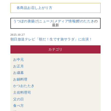
各商品お召し上がり方
うつぼの唐揚げ
|
ニュース
|
メディア情報
|
鰹のたたき
の
最新
2025.10.27
朝日放送テレビ「朝だ！生です旅サラダ」に出演！
カテゴリ
お中元
お正月
お歳暮
お鍋料理
かつおたたき
土佐料理司
父の日
食べ方