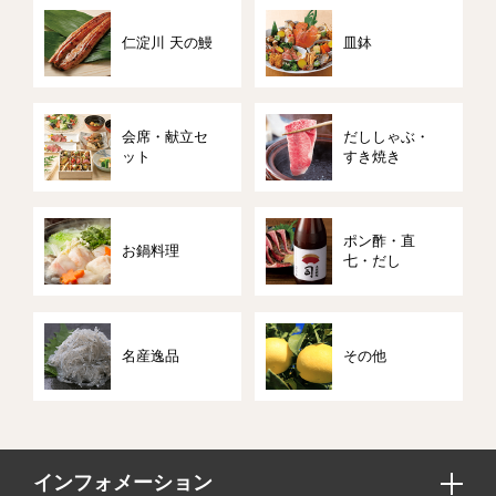
仁淀川 天の鰻
皿鉢
会席・献立セ
だししゃぶ・
ット
すき焼き
ポン酢・直
お鍋料理
七・だし
名産逸品
その他
インフォメーション