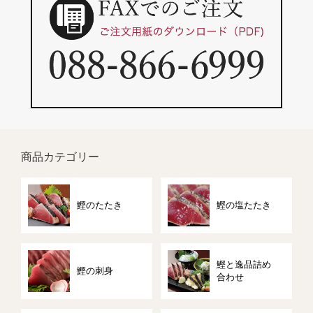
商品カテゴリー
鰹のたたき
鰹の塩たたき
鰹と逸品詰め
鰹の刺身
合わせ