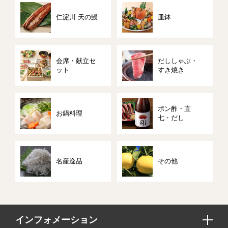
仁淀川 天の鰻
皿鉢
会席・献立セ
だししゃぶ・
ット
すき焼き
ポン酢・直
お鍋料理
七・だし
名産逸品
その他
インフォメーション