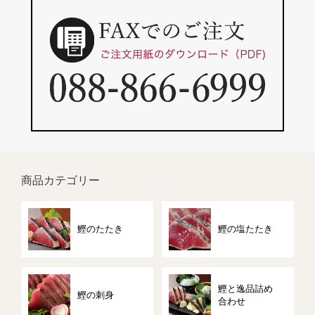
商品カテゴリー
鰹のたたき
鰹の塩たたき
鰹と逸品詰め
鰹の刺身
合わせ