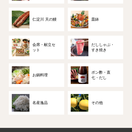
仁淀川 天の鰻
皿鉢
会席・献立セ
だししゃぶ・
ット
すき焼き
ポン酢・直
お鍋料理
七・だし
名産逸品
その他