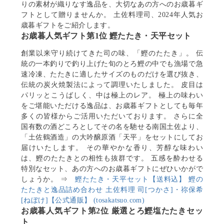
りの素材が織りなす逸品を、大切なあの方へのお歳暮ギ
フトとして贈りませんか。 土佐料理司、2024年人気お
歳暮ギフトをご紹介します。
お歳暮人気ギフト第1位 鰹たたき・天平セット
創業以来守り続けてきた司の味、「鰹のたたき」。 伝
統の一本釣りで釣り上げた旬のとろ鰹の中でも漁場で急
速冷凍、たたきに適したサイズのものだけを選び抜き、
伝統の炭火焼製法によって調理いたしました。 皮目は
パリッとこうばしく、中は極上のレア。 極上の味わい
をご堪能いただける逸品は、お歳暮ギフトとしても毎年
多くの皆様からご活用いただいております。 さらに全
国有数の酒どころとしてその名を馳せる南国土佐より、
「土佐鶴酒造」の大吟醸原酒「天平」をセットにしてお
届けいたします。 その華やかな香り、芳醇な味わい
は、鰹のたたきとの相性も抜群です。 五感を酔わせる
特別なセット、あの方へのお歳暮ギフトにぜひいかがで
しょうか。 ⇒
鰹たたき・天平セット【送料込】 鰹の
たたきと逸品詰め合わせ 土佐料理 司[つかさ]・祢保希
[ねぼけ]【公式通販】 (tosakatsuo.com)
お歳暮人気ギフト第2位 厳選とろ鰹塩たたきセッ
ト