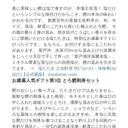
真に美味しい鰹は塩で食すのが、本場土佐流！ 塩だけ
というシンプルな味付けだからこそ、鰹の本当の味わい
がわかるのです。 創業百年の老舗土佐料亭が、旬、サ
イズ、漁法、鮮度にこだわり抜いた極上のとろ鰹。 そ
の脂の乗りと身の旨み、焼き目のこうばしい香りを存分
にご堪能いただける塩たたきは、特別なお歳暮ギフトに
ぴったりです。 もちろん、お付けする塩にもこだわり
があります。 室戸沖、水深374ｍから汲み上げた深層水
をじっくり天日で干して作った「室戸海洋深層水塩」。
ミネラル豊富な昔ながらの自然塩が、鰹の旨みを引き立
てます。 ⇒
塩たたき 土佐料理 司[つかさ]・祢保希[ね
ぼけ]【公式通販】 (tosakatsuo.com)
お歳暮人気ギフト第3位 とろ鰹刺身セット
鰹のおいしい食べ方は、たたきだけではありません。
新鮮な鰹の刺身もまた格別。 モチモチとした身は口の
中に入れた途端スッととろけ、濃厚な旨みが口の中に広
がります。 わさびやニンニク、ショウガなど、いろい
ろな薬味との相性を楽しむのもおすすめ。 本当に元気
な鰹だけを魚体を傷つけることなく釣り上げる伝統の一
本釣り漁法と、－50℃の超急速冷凍―鮮度にこだわり抜