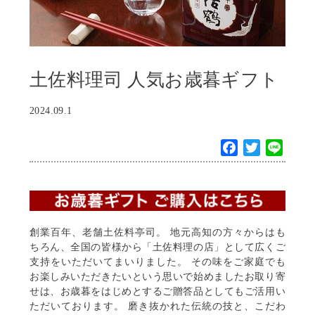
土佐料理司 人気お歳暮ギフト
2024.09.1
F
T
L
a
w
i
c
i
n
e
t
e
b
t
o
e
創業百年、老舗土佐料亭司。 地元高知の方々からはも
ちろん、全国の皆様から「土佐料理の店」として広くご
o
r
支持をいただいてまいりました。 その味をご家庭でも
k
お楽しみいただきたいという思いで始めましたお取り寄
せは、お歳暮をはじめとするご贈答品としてもご活用い
ただいております。 磨き抜かれた伝統の技と、こだわ