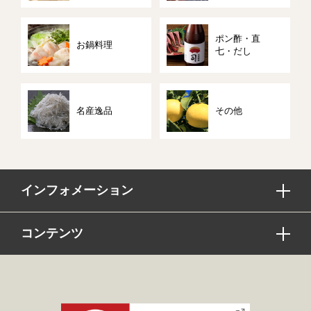
ポン酢・直
お鍋料理
七・だし
名産逸品
その他
インフォメーション
コンテンツ