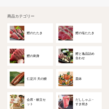
商品カテゴリー
鰹のたたき
鰹の塩たたき
鰹と逸品詰め
鰹の刺身
合わせ
仁淀川 天の鰻
皿鉢
会席・献立セ
だししゃぶ・
ット
すき焼き