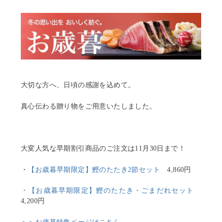
c
i
n
e
t
e
b
t
o
e
o
r
k
大切な方へ、日頃の感謝を込めて。
真心伝わる贈り物をご用意いたしました。
大変人気な早期割引商品のご注文は11月30日まで！
・
【お歳暮早期限定】鰹のたたき2節セット
4,860円
・【お歳暮早期限定】鰹のたたき・ごまだれセット
4,200円
＞＞お歳暮特集ページはこちら