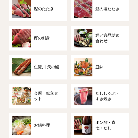
鰹のたたき
鰹の塩たたき
鰹と逸品詰め
鰹の刺身
合わせ
仁淀川 天の鰻
皿鉢
会席・献立セ
だししゃぶ・
ット
すき焼き
ポン酢・直
お鍋料理
七・だし