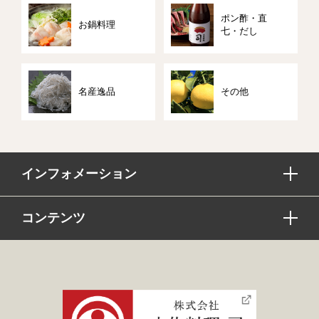
ポン酢・直
お鍋料理
七・だし
名産逸品
その他
インフォメーション
コンテンツ