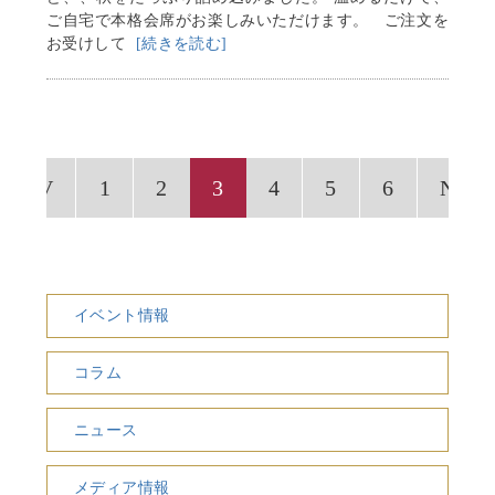
ご自宅で本格会席がお楽しみいただけます。 ご注文を
お受けして
[続きを読む]
PREV
1
2
3
4
5
6
NEX
イベント情報
コラム
ニュース
メディア情報