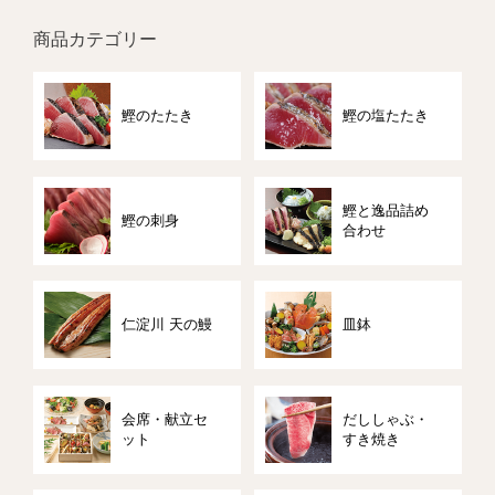
商品カテゴリー
鰹のたたき
鰹の塩たたき
鰹と逸品詰め
鰹の刺身
合わせ
仁淀川 天の鰻
皿鉢
会席・献立セ
だししゃぶ・
ット
すき焼き