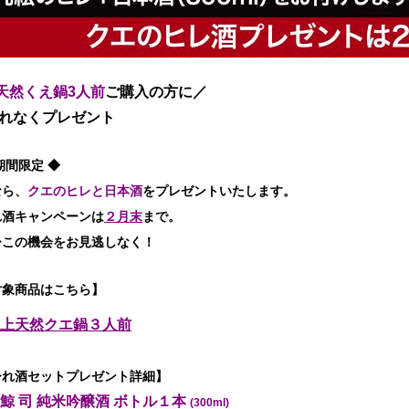
天然くえ鍋3人前
ご購入の方に
／
れなくプレゼント
期間限定 ◆
なら、
クエのヒレと日本酒
をプレゼントいたします。
れ酒キャンペーンは
２月末
まで。
ひこの機会をお見逃しなく！
対象商品はこちら】
上天然クエ鍋３人前
ひれ酒セットプレゼント詳細】
酔鯨 司 純米吟醸酒 ボトル１本
(300ml)