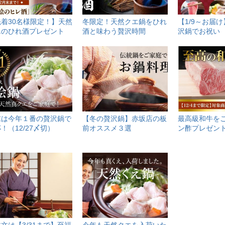
先着30名様限定！】天然
冬限定！天然クエ鍋をひれ
【1/9～お届
エのひれ酒プレゼント
酒と味わう贅沢時間
沢鍋でお祝い
末は今年１番の贅沢鍋で
【冬の贅沢鍋】赤坂店の板
最高級和牛を
！（12/27〆切）
前オススメ３選
ン酢プレゼント(