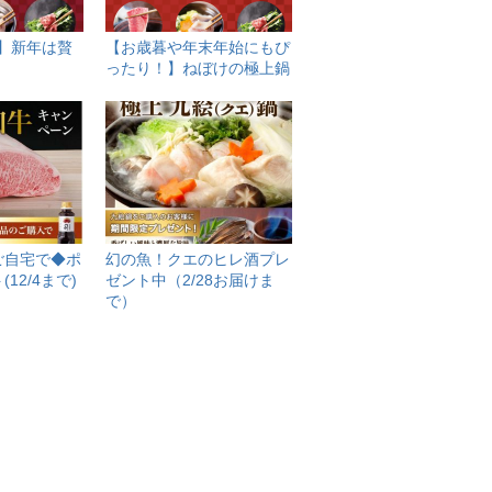
け】新年は贅
【お歳暮や年末年始にもぴ
ったり！】ねぼけの極上鍋
ご自宅で◆ポ
幻の魚！クエのヒレ酒プレ
12/4まで)
ゼント中（2/28お届けま
で）