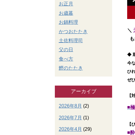
お正月
お歳暮
お鍋料理
＼
かつおたたき
も
土佐料理司
父の日
◆ 
食べ方
今
鰹のたたき
ひ
ぜ
アーカイブ
【
2026年8月
(2)
■
極
2026年7月
(1)
【
2026年4月
(29)
■