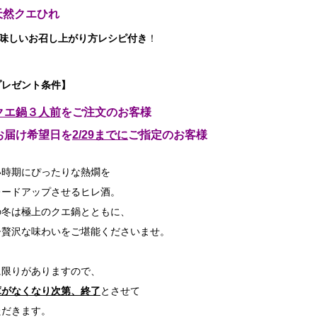
 天然クエひれ
美味しいお召し上がり方レシピ付き
！
プレゼント条件】
クエ鍋３人前
をご注文のお客様
お届け希望日を
2/29までに
ご指定のお客様
い時期にぴったりな熱燗を
レードアップさせるヒレ酒。
の冬は極上のクエ鍋とともに、
ひ贅沢な味わいをご堪能くださいませ。
に限りがありますので、
庫がなくなり次第、終了
とさせて
ただきます。