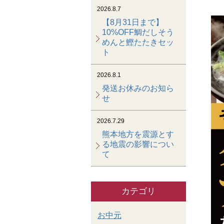
2026.8.7
【8月31日まで】
10%OFF鯛だしそう
めんと鰹たたきセッ
ト
2026.8.1
発送お休みのお知ら
せ
2026.7.29
熊本地方を震源とす
る地震の影響につい
て
カテゴリ
お中元