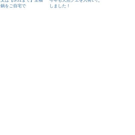
文は【3/31まで】至福
今年も天然クエを入荷いた
お鍋をご自宅で
しました！