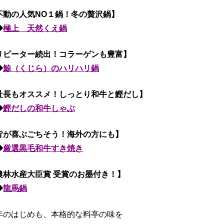
不動の人気NO１鍋！冬の贅沢鍋】
◆
極上 天然くえ鍋
リピーター続出！コラーゲンも豊富】
◆
鯨（くじら）のハリハリ鍋
社長もオススメ！しっとり和牛と鰹だし】
◆
鰹だしの和牛しゃぶ
皆が喜ぶごちそう！海外の方にも】
◆
厳選黒毛和牛すき焼き
農林水産大臣賞 受賞のお墨付き！】
◆
龍馬鍋
年のはじめも、本格的な料亭の味を