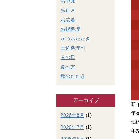
お中元
お正月
お歳暮
お鍋料理
かつおたたき
土佐料理司
父の日
食べ方
鰹のたたき
アーカイブ
新
年
2026年8月
(1)
ね
2026年7月
(1)
年