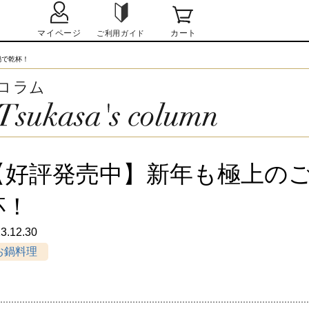
鍋で乾杯！
【好評発売中】新年も極上の
杯！
3.12.30
お鍋料理