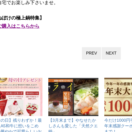
自宅でお楽しみ下さいませ。
ねぼけの極上鍋特集】
ご購入はこちらから
PREV
NEXT
母の日】残りわずか！最
【3月末まで】やなせたか
今だけ1000
級A5和牛に想いをこめ
しさんも愛した「天然クエ
年末感謝クーポン
◆華やかで可愛らしいお
鍋」
まで！