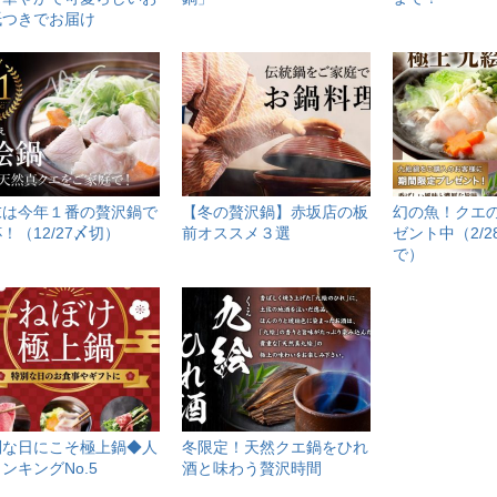
紙つきでお届け
末は今年１番の贅沢鍋で
【冬の贅沢鍋】赤坂店の板
幻の魚！クエ
！（12/27〆切）
前オススメ３選
ゼント中（2/
で）
別な日にこそ極上鍋◆人
冬限定！天然クエ鍋をひれ
ンキングNo.5
酒と味わう贅沢時間