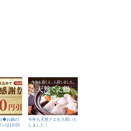
円引◆お鍋の
今年も天然クエを入荷いた
は12/25
しました！