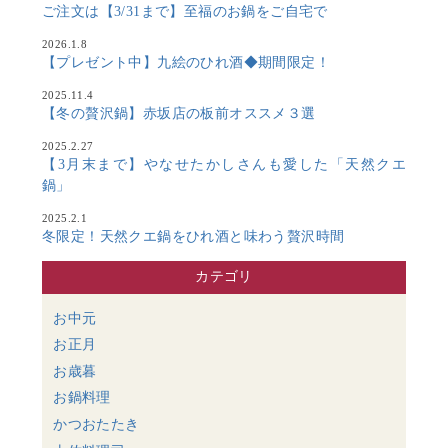
ご注文は【3/31まで】至福のお鍋をご自宅で
2026.1.8
【プレゼント中】九絵のひれ酒◆期間限定！
2025.11.4
【冬の贅沢鍋】赤坂店の板前オススメ３選
2025.2.27
【3月末まで】やなせたかしさんも愛した「天然クエ
鍋」
2025.2.1
冬限定！天然クエ鍋をひれ酒と味わう贅沢時間
カテゴリ
お中元
お正月
お歳暮
お鍋料理
かつおたたき