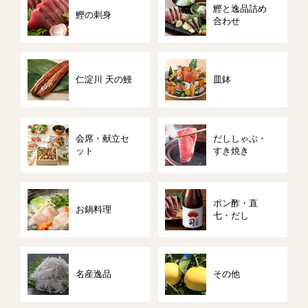
鰹と逸品詰め
鰹の刺身
合わせ
仁淀川 天の鰻
皿鉢
会席・献立セ
だししゃぶ・
ット
すき焼き
ポン酢・直
お鍋料理
七・だし
名産逸品
その他