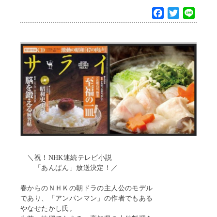
F
T
L
a
w
i
c
i
n
e
t
e
b
t
o
e
o
r
k
＼祝！NHK連続テレビ小説
「あんぱん」放送決定！／
春からのＮＨＫの朝ドラの主人公のモデル
であり、「アンパンマン」の作者でもある
やなせたかし氏。