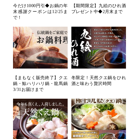
今だけ1000円引◆お鍋の年
【期間限定】九絵のひれ酒
末感謝クーポンは12/25ま
プレゼント中◆2月末まで
で！
【まもなく販売終了】クエ
冬限定！天然クエ鍋をひれ
鍋・鯨ハリハリ鍋・龍馬鍋
酒と味わう贅沢時間
3/31お届けまで