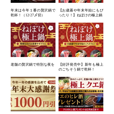
年末は今年１番の贅沢鍋で
【お歳暮や年末年始にもぴ
乾杯！（12/27〆切）
ったり！】ねぼけの極上鍋
老舗の贅沢鍋で特別な夜を
【好評発売中】新年も極上
のごちそう鍋で乾杯！