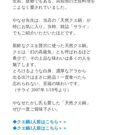
生前、故郷でもある、高知県の土佐料理を
こよなく愛されていました。
やなせ先生は、当店の「天然クエ鍋」が
特にお気に入り。当時、雑誌「サライ」
でもご紹介いただいたほどです。
新鮮なクエを贅沢に使った天然クエ鍋。
クエは「幻の高級魚」とも呼ばれるほど
希少で、その上品な味わいは多くの人を
魅了します。
とろけるような白身、濃厚なアラから
出る出汁はまさに絶品！一度食べたら
忘れられない、至福の味わいです。
（サライ 2007年 1/18号より）
やなせたかし氏も愛した「天然クエ鍋」
ぜひ一度ご賞味下さい。
◆
クエ鍋2人前はこちら＞＞
◆
クエ鍋3人前はこちら＞＞