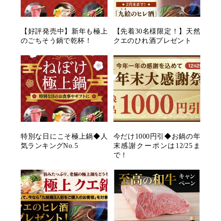
【好評発売中】新年も極上
【先着30名様限定！】天然
のごちそう鍋で乾杯！
クエのひれ酒プレゼント
特別な日にこそ極上鍋◆人
今だけ1000円引◆お鍋の年
気ランキングNo.5
末感謝クーポンは12/25ま
で！