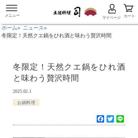
ホーム
ニュース
冬限定！天然クエ鍋をひれ酒と味わう贅沢時間
冬限定！天然クエ鍋をひれ酒
と味わう贅沢時間
2025.02.1
お鍋料理
F
T
L
a
w
i
c
i
n