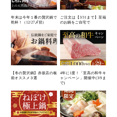
年末は今年１番の贅沢鍋で
ご注文は【3/31まで】至福
乾杯！（12/27〆切）
のお鍋をご自宅で
【冬の贅沢鍋】赤坂店の板
4年に1度！「至高の和牛キ
前オススメ３選
ャンペーン」開催中(3/9ま
で)