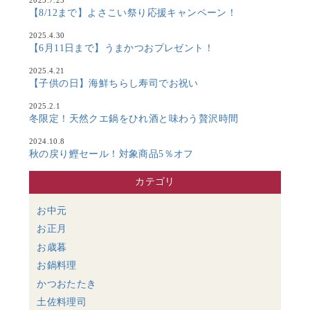
【8/12まで】よさこい祭り応援キャンペーン！
2025.4.30
【6月11日まで】うまかつおプレゼント！
2025.4.21
【子供の日】海鮮ちらし寿司でお祝い
2025.2.1
冬限定！天然クエ鍋をひれ酒と味わう贅沢時間
2024.10.8
秋の戻り鰹セール！対象商品5％オフ
カテゴリ
お中元
お正月
お歳暮
お鍋料理
かつおたたき
土佐料理司