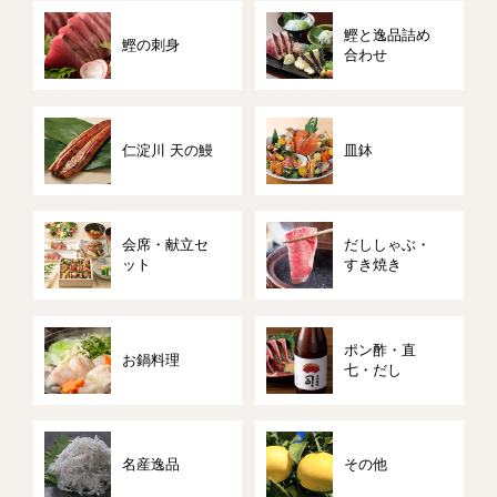
鰹と逸品詰め
鰹の刺身
合わせ
仁淀川 天の鰻
皿鉢
会席・献立セ
だししゃぶ・
ット
すき焼き
ポン酢・直
お鍋料理
七・だし
名産逸品
その他