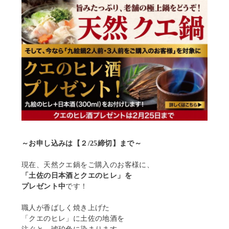
e
t
e
b
t
o
e
o
r
k
～お申し込みは【２/25締切】まで～
現在、天然クエ鍋をご購入のお客様に、
「土佐の日本酒とクエのヒレ」を
プレゼント中
です！
職人が香ばしく焼き上げた
「クエのヒレ」に土佐の地酒を