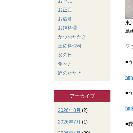
お中元
お正月
お歳暮
東
お鍋料理
島
かつおたたき
土佐料理司
▽
父の日
■
食べ方
鰹のたたき
htt
■
アーカイブ
htt
2026年8月
(2)
2026年7月
(1)
■