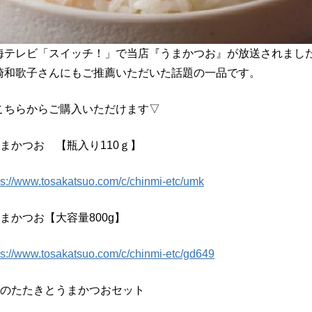
海テレビ「スイッチ！」で当店『うまかつお』が放送されまし
崎和歌子さんにもご推薦いただいた話題の一品です。
こちらからご購入いただけます▽
うまかつお 【瓶入り110ｇ】
ps://www.tosakatsuo.com/c/chinmi-etc/umk
うまかつお【大容量800g】
ps://www.tosakatsuo.com/c/chinmi-etc/gd649
鰹のたたきとうまかつおセット