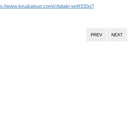
ps://www.tosakatsuo.com/c/tataki-set/t330u?
PREV
NEXT