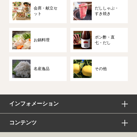
会席・献立セ
だししゃぶ・
ット
すき焼き
ポン酢・直
お鍋料理
七・だし
名産逸品
その他
インフォメーション
コンテンツ