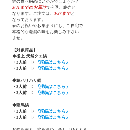
鍋の食べ納めにいかがでしょうか？
3/31までのお届け
で今季、終売と
なります。ご注文は、
3/27まで
と
なっております。
春のお祝いやお集まりにも、ご自宅で
本格的な老舗の味をお楽しみ下さい
ませ。
【対象商品】
◆
極上 天然クエ鍋
・2人前
▷
『詳細はこちら』
・3人前
▷
『詳細はこちら』
◆鯨ハリハリ鍋
・2人前
▷
『詳細はこちら』
・3人前
▷
『詳細はこちら』
◆龍馬鍋
・2人前
▷
『詳細はこちら』
・3人前
▷
『詳細はこちら』
お鍋を囲み、絆を深め、楽しいひととき