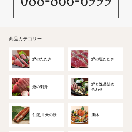
商品カテゴリー
鰹のたたき
鰹の塩たたき
鰹と逸品詰め
鰹の刺身
合わせ
仁淀川 天の鰻
皿鉢