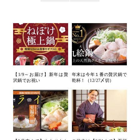
【1/9～お届け】新年は贅
年末は今年１番の贅沢鍋で
沢鍋でお祝い
乾杯！（12/27〆切）