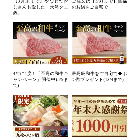
【3月末まで】やなせたか
ご注文は【3/31まで】至福
しさんも愛した「天然クエ
のお鍋をご自宅で
鍋」
4年に1度！「至高の和牛キ
最高級和牛をご自宅で◆ポ
ャンペーン」開催中(3/9ま
ン酢プレゼント(12/4まで)
で)