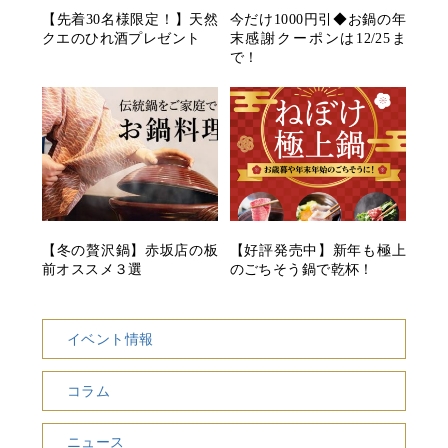
【先着30名様限定！】天然
今だけ1000円引◆お鍋の年
クエのひれ酒プレゼント
末感謝クーポンは12/25ま
で！
【冬の贅沢鍋】赤坂店の板
【好評発売中】新年も極上
前オススメ３選
のごちそう鍋で乾杯！
イベント情報
コラム
ニュース