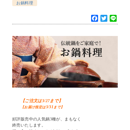
お鍋料理
F
T
L
a
w
i
c
i
n
e
t
e
b
t
o
e
o
r
k
【ご注文は3/27まで】
3/31
【お届け指定は
まで】
好評販売中の人気鍋3種が、まもなく
終売いたします。