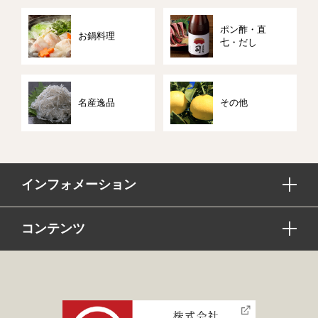
ポン酢・直
お鍋料理
七・だし
名産逸品
その他
インフォメーション
コンテンツ