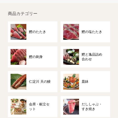
商品カテゴリー
鰹のたたき
鰹の塩たたき
鰹と逸品詰め
鰹の刺身
合わせ
仁淀川 天の鰻
皿鉢
会席・献立セ
だししゃぶ・
ット
すき焼き