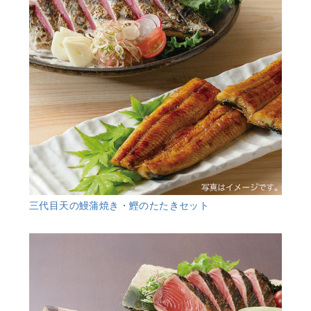
三代目天の鰻蒲焼き・鰹のたたきセット