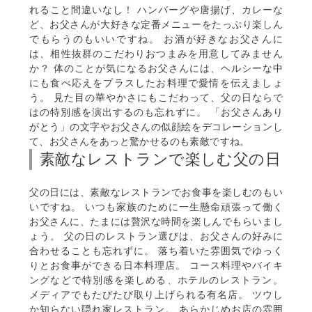
れること間違いなし！ ハンバーグや唐揚げ、カレーな
ど、お父さんが大好きな定番メニューをたっぷり楽しん
でもらうのもいいですね。 お酒が好きなお父さんに
は、相性抜群のこだわりおつまみを用意してみません
か？ 体のことが気になるお父さんには、ヘルシーな中
にも食べ応えをプラスしたお料理で愛情を伝えましょ
う。 見た目の華やかさにもこだわって、父の日ならで
はの特別感を演出するのも忘れずに。 「お父さんあり
がとう」の文字やお父さんの似顔絵をデコレーションし
て、お父さんをあっと驚かせるのも素敵ですね。
素敵なレストランで楽しむ父の日
父の日には、素敵なレストランでお食事を楽しむのもい
いですね。 いつも家族のために一生懸命頑張って働く
お父さんに、たまには贅沢な時間を楽しんでもらいまし
ょう。 父の日のレストラン選びは、お父さんの好みに
合わせることも忘れずに。 落ち着いた雰囲気でゆっく
りとお食事ができる日本料理店。 コース料理やバイキ
ングなどで特別感を楽しめる、ホテルのレストラン。
メディアでもたびたび取り上げられる有名店。 ツウし
か知らない隠れ家レストラン。 あらかじめお店の雰囲