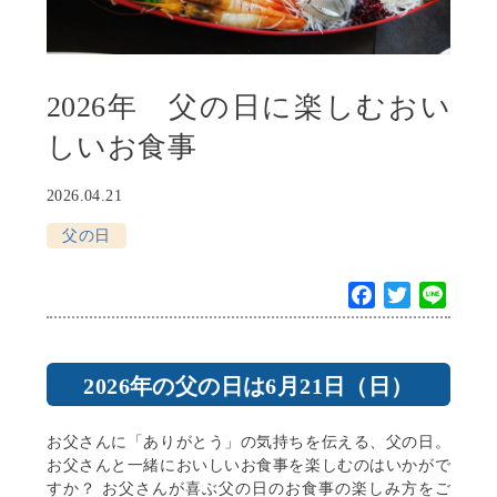
2026年 父の日に楽しむおい
しいお食事
2026.04.21
父の日
F
T
L
a
w
i
c
i
n
e
t
e
2026年の父の日は6月21日（日）
b
t
o
e
お父さんに「ありがとう」の気持ちを伝える、父の日。
o
r
お父さんと一緒においしいお食事を楽しむのはいかがで
k
すか？ お父さんが喜ぶ父の日のお食事の楽しみ方をご